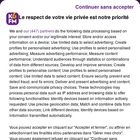
Continuer sans accepter
Le respect de votre vie privée est notre priorité
We and
our (447) partners
do the following data processing based on
your consent and/or our legitimate interest: Store and/or access
information on a device; Use limited data to select advertising; Create
profiles for personalised advertising; Use profiles to select personalised
advertising; Measure advertising performance; Measure content
La vague verte n’a pas déferlé
performance; Understand audiences through statistics or combinations
of data from different sources; Develop and improve services; Create
sur Dijon
profiles to personalise content; Use profiles to select personalised
content; Use limited data to select content; Ensure security, prevent and
detect fraud, and fix errors; Deliver and present advertising and content;
Contrairement à d’autres grandes
Save and communicate privacy choices. These technologies may
process personal data such as IP address and browsing data to offer
villes françaises (Lyon, Strasbourg
following functionalities: Identify devices based on information actively
ou Bordeaux), la liste "Europe
requested; Use precise geolocation data; Match and combine data from
other data sources; Link different devices; Identify devices based on
Ecologie les Verts" de Stéphanie
information transmitted automatically.
Modde n’a recueilli que 21,63% des
Vous pouvez accepter en cliquant sur "Accepter et fermer", ou affiner en
voix sur Dijon.
sélectionnant les finalités et/ou partenaires dans "Gérer mes choix".
Vous pouvez également refuser en cliquant sur "Continuer sans