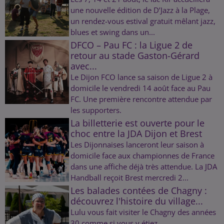
une nouvelle édition de D’Jazz à la Plage,
un rendez-vous estival gratuit mêlant jazz,
blues et swing dans un...
DFCO – Pau FC : la Ligue 2 de
retour au stade Gaston-Gérard
avec...
Le Dijon FCO lance sa saison de Ligue 2 à
domicile le vendredi 14 août face au Pau
FC. Une première rencontre attendue par
les supporters.
La billetterie est ouverte pour le
choc entre la JDA Dijon et Brest
Les Dijonnaises lanceront leur saison à
domicile face aux championnes de France
dans une affiche déjà très attendue. La JDA
Handball reçoit Brest mercredi 2...
Les balades contées de Chagny :
découvrez l'histoire du village...
Lulu vous fait visiter le Chagny des années
30 comme si vous y étiez.