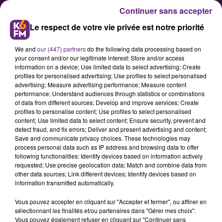
Continuer sans accepter
Le respect de votre vie privée est notre priorité
We and
our (447) partners
do the following data processing based on
your consent and/or our legitimate interest: Store and/or access
information on a device; Use limited data to select advertising; Create
profiles for personalised advertising; Use profiles to select personalised
advertising; Measure advertising performance; Measure content
Handball Féminin LFH: Dijon se
performance; Understand audiences through statistics or combinations
of data from different sources; Develop and improve services; Create
fait chambrer au palais des
profiles to personalise content; Use profiles to select personalised
sports!
content; Use limited data to select content; Ensure security, prevent and
detect fraud, and fix errors; Deliver and present advertising and content;
Save and communicate privacy choices. These technologies may
process personal data such as IP address and browsing data to offer
Le CDB clôturait hier soir la saison
following functionalities: Identify devices based on information actively
à domicile des clubs professionnels
requested; Use precise geolocation data; Match and combine data from
other data sources; Link different devices; Identify devices based on
dijonnais. A l'heure ou DFCO et
information transmitted automatically.
consorts sont en plein mercato, et
Vous pouvez accepter en cliquant sur "Accepter et fermer", ou affiner en
les joueurs en vacances, les filles de
sélectionnant les finalités et/ou partenaires dans "Gérer mes choix".
Christophe Maréchal jouent encore
Vous pouvez également refuser en cliquant sur "Continuer sans