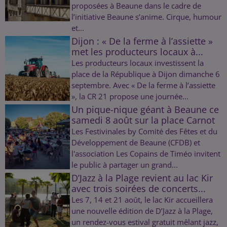
proposées à Beaune dans le cadre de
l’initiative Beaune s’anime. Cirque, humour
et...
Dijon : « De la ferme à l’assiette »
met les producteurs locaux à...
Les producteurs locaux investissent la
place de la République à Dijon dimanche 6
septembre. Avec « De la ferme à l’assiette
», la CR 21 propose une journée...
Un pique-nique géant à Beaune ce
samedi 8 août sur la place Carnot
Les Festivinales by Comité des Fêtes et du
Développement de Beaune (CFDB) et
l'association Les Copains de Timéo invitent
le public à partager un grand...
D’Jazz à la Plage revient au lac Kir
avec trois soirées de concerts...
Les 7, 14 et 21 août, le lac Kir accueillera
une nouvelle édition de D’Jazz à la Plage,
un rendez-vous estival gratuit mêlant jazz,