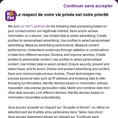
Continuer sans accepter
Le respect de votre vie privée est notre priorité
We and
our (447) partners
do the following data processing based on
your consent and/or our legitimate interest: Store and/or access
information on a device; Use limited data to select advertising; Create
profiles for personalised advertising; Use profiles to select personalised
advertising; Measure advertising performance; Measure content
Handball : le CDB veut se
performance; Understand audiences through statistics or combinations
of data from different sources; Develop and improve services; Create
relancer ce samedi soir au Palais
profiles to personalise content; Use profiles to select personalised
des Sports contre Toulon
content; Use limited data to select content; Ensure security, prevent and
detect fraud, and fix errors; Deliver and present advertising and content;
Save and communicate privacy choices. These technologies may
process personal data such as IP address and browsing data to offer
Après un début de saison difficile
following functionalities: Identify devices based on information actively
avec deux défaites en autant de
requested; Use precise geolocation data; Match and combine data from
other data sources; Link different devices; Identify devices based on
matchs, les Dijonnaises n'ont plus
information transmitted automatically.
le droit à l'erreur ce samedi soir à
Vous pouvez accepter en cliquant sur "Accepter et fermer", ou affiner en
sélectionnant les finalités et/ou partenaires dans "Gérer mes choix".
Vous pouvez également refuser en cliquant sur "Continuer sans