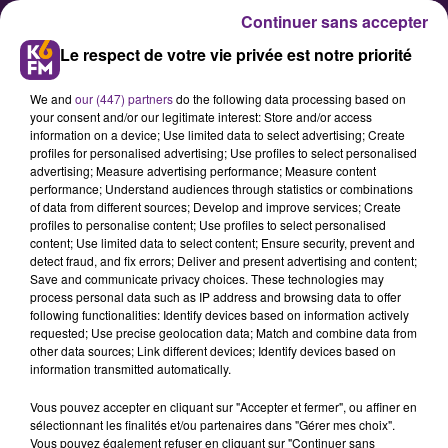
Continuer sans accepter
Le respect de votre vie privée est notre priorité
We and
our (447) partners
do the following data processing based on
your consent and/or our legitimate interest: Store and/or access
information on a device; Use limited data to select advertising; Create
profiles for personalised advertising; Use profiles to select personalised
advertising; Measure advertising performance; Measure content
Handball : le DBHB y a cru mais
performance; Understand audiences through statistics or combinations
of data from different sources; Develop and improve services; Create
s'incline en coupe contre
profiles to personalise content; Use profiles to select personalised
Montpellier
content; Use limited data to select content; Ensure security, prevent and
detect fraud, and fix errors; Deliver and present advertising and content;
Save and communicate privacy choices. These technologies may
process personal data such as IP address and browsing data to offer
Pour les huitièmes de finale de la
following functionalities: Identify devices based on information actively
Coupe de France, Dijon aura
requested; Use precise geolocation data; Match and combine data from
other data sources; Link different devices; Identify devices based on
montré un bien beau visage durant
information transmitted automatically.
45 minutes face à l'armada
Vous pouvez accepter en cliquant sur "Accepter et fermer", ou affiner en
montpelliéraine. Longtemps
sélectionnant les finalités et/ou partenaires dans "Gérer mes choix".
bousculés les joueurs de l'Hérault
Vous pouvez également refuser en cliquant sur "Continuer sans