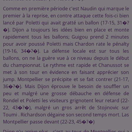
Comme en première période c'est Naudin qui marque le
premier à la reprise, en contre attaque cette fois-ci bien
lancé par Poletti qui avait gratté un ballon (17-15, 31�?
�). Dijon a toujours les idées bien en place et monte
rapidement tous les ballons; Guigou prend 2 minutes
pour avoir poussé Poletti mais Chardon rate le pénalty
(19-16, 34�?�). La défense locale est sur tous les
ballons, on ne la guère vue à ce niveau depuis le début
du championnat. Le rythme est rapide et Chanussot se
met à son tour en évidence en faisant apprécier son
jump. Montpellier se précipite et se fait contrer (21-17,
36�?�). Mais Dijon éprouve le besoin de souffler un
peu et malgré une grosse débauche en défense de
Rondel et Poletti les visiteurs grignotent leur retard (22-
22, 43�?�), malgré un gros arrêt de Stojinovic sur
Toumi . Richardson dégaine son second temps mort. Las
Montpellier passe devant (22-23, 45�?�)
Dijon n'y arrive plus , c'est au tour de Montpellier qui a