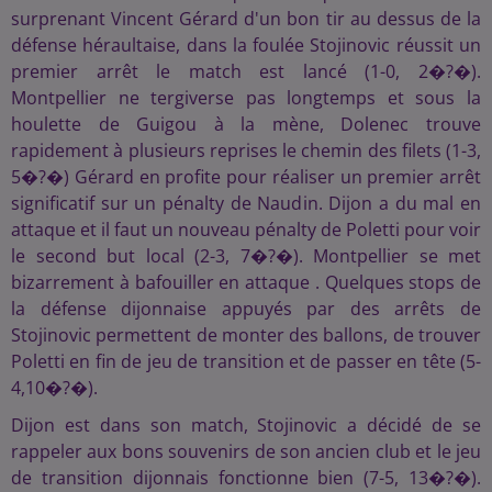
surprenant Vincent Gérard d'un bon tir au dessus de la
défense héraultaise, dans la foulée Stojinovic réussit un
premier arrêt le match est lancé (1-0, 2�?�).
Montpellier ne tergiverse pas longtemps et sous la
houlette de Guigou à la mène, Dolenec trouve
rapidement à plusieurs reprises le chemin des filets (1-3,
5�?�) Gérard en profite pour réaliser un premier arrêt
significatif sur un pénalty de Naudin. Dijon a du mal en
attaque et il faut un nouveau pénalty de Poletti pour voir
le second but local (2-3, 7�?�). Montpellier se met
bizarrement à bafouiller en attaque . Quelques stops de
la défense dijonnaise appuyés par des arrêts de
Stojinovic permettent de monter des ballons, de trouver
Poletti en fin de jeu de transition et de passer en tête (5-
4,10�?�).
Dijon est dans son match, Stojinovic a décidé de se
rappeler aux bons souvenirs de son ancien club et le jeu
de transition dijonnais fonctionne bien (7-5, 13�?�).