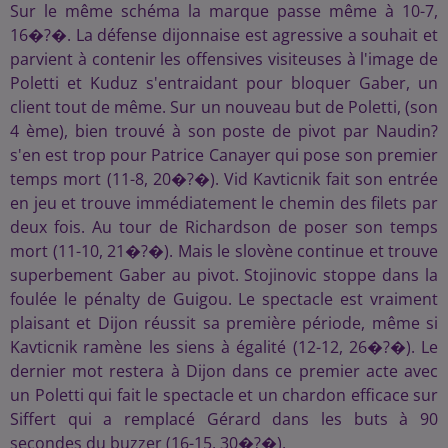
Sur le même schéma la marque passe même à 10-7,
16�?�. La défense dijonnaise est agressive a souhait et
parvient à contenir les offensives visiteuses à l'image de
Poletti et Kuduz s'entraidant pour bloquer Gaber, un
client tout de même. Sur un nouveau but de Poletti, (son
4 ème), bien trouvé à son poste de pivot par Naudin?
s'en est trop pour Patrice Canayer qui pose son premier
temps mort (11-8, 20�?�). Vid Kavticnik fait son entrée
en jeu et trouve immédiatement le chemin des filets par
deux fois. Au tour de Richardson de poser son temps
mort (11-10, 21�?�). Mais le slovène continue et trouve
superbement Gaber au pivot. Stojinovic stoppe dans la
foulée le pénalty de Guigou. Le spectacle est vraiment
plaisant et Dijon réussit sa première période, même si
Kavticnik ramène les siens à égalité (12-12, 26�?�). Le
dernier mot restera à Dijon dans ce premier acte avec
un Poletti qui fait le spectacle et un chardon efficace sur
Siffert qui a remplacé Gérard dans les buts à 90
secondes du buzzer (16-15, 30�?�).