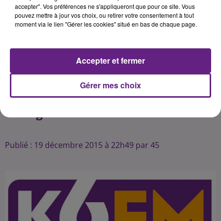
ont du attendre le dernier quart
accepter". Vos préférences ne s'appliqueront que pour ce site. Vous
pouvez mettre à jour vos choix, ou retirer votre consentement à tout
d'heure pour prendre la mesure de
moment via le lien "Gérer les cookies" situé en bas de chaque page.
Dijonnais sans doute fatigués par la
débauche d'efforts consentis
jusque là. La logique est donc
Accepter et fermer
respectée (27-34), mais Dijon n'a
pas à rougir de sa prestation et
Gérer mes choix
trouvera certainement matière à
Publié : 19 décembre 2015 à 22h49 par 45