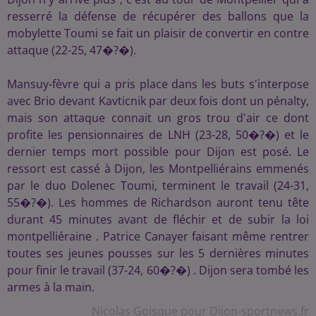
resserré la défense de récupérer des ballons que la
mobylette Toumi se fait un plaisir de convertir en contre
attaque (22-25, 47�?�).
Mansuy-fèvre qui a pris place dans les buts s'interpose
avec Brio devant Kavticnik par deux fois dont un pénalty,
mais son attaque connait un gros trou d'air ce dont
profite les pensionnaires de LNH (23-28, 50�?�) et le
dernier temps mort possible pour Dijon est posé. Le
ressort est cassé à Dijon, les Montpelliérains emmenés
par le duo Dolenec Toumi, terminent le travail (24-31,
55�?�). Les hommes de Richardson auront tenu tête
durant 45 minutes avant de fléchir et de subir la loi
montpelliéraine . Patrice Canayer faisant même rentrer
toutes ses jeunes pousses sur les 5 dernières minutes
pour finir le travail (37-24, 60�?�) . Dijon sera tombé les
armes à la main.
Nicolas Goisque pour Dijon-sportnews.fr