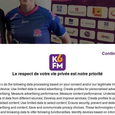
Contin
Le respect de votre vie privée est notre priorité
ers
do the following data processing based on your consent and/or our legitimate int
device; Use limited data to select advertising; Create profiles for personalised adver
vertising; Measure advertising performance; Measure content performance; Unders
ns of data from different sources; Develop and improve services; Create profiles to 
 communiqu� l'arriv�e d'une nouvelle joueuse dans s
alised content; Use limited data to select content; Ensure security, prevent and detect
, arri�re-droite internationale Tch�que.
ertising and content; Save and communicate privacy choices. These technologies
and browsing data to offer following functionalities: Identify devices based on infor
ankova rejoint l'�quipe dijonnaise f�minine de handball.