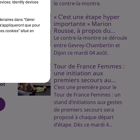
vices; Identify devices
le contre-la-montre.
« C’est une étape hyper
par
rtenaires dans "Gérer
importante » Marion
EHF
s'appliqueront que pour
Rousse, à propos du...
les cookies" situé en
une
Le contre-la-montre se déroule
lle
entre Gevrey-Chambertin et
 en
Dijon ce mardi 04 août.
 en
Tour de France Femmes :
une initiation aux
premiers secours au...
not
C’est une première pour le
Tour de France Femmes : un
stand d’initiations aux gestes
de premiers secours sera
proposé à chaque départ
d’étape. Dès ce mardi 4...