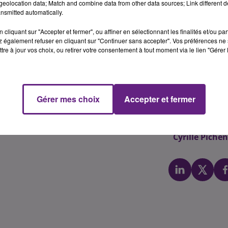
eolocation data; Match and combine data from other data sources; Link different de
'ancienne joueuse du club de Saint-Maur (D2F).
nsmitted automatically.
euxi�me meilleure buteuse du championnat, avec 6 but 
cliquant sur "Accepter et fermer", ou affiner en sélectionnant les finalités et/ou pa
de Championne de R�publique Tch�que et vainqueur de l'
 également refuser en cliquant sur "Continuer sans accepter". Vos préférences ne 
tre à jour vos choix, ou retirer votre consentement à tout moment via le lien "Gérer 
CDB, comme le confirme Christophe Marechal : "
Helena est 
 de nombreux probl�mes aux d�fenses de D2 fran�aises. E
bara Moretto et nous permettra d'�quilibrer la base arri�re
che / demi-centre. A 24 ans, elle �volue depuis deux ann�es
Gérer mes choix
Accepter et fermer
p�rience internationale dans une �quipe relativement jeune.
"
Cyrille Piche