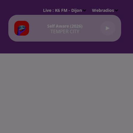
Live :
K6 FM - Dijon
Webradios
Self Aware (2026)
TEMPER CITY