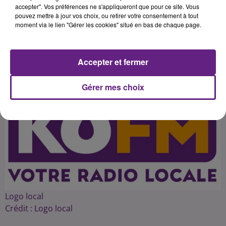
l'exploit mardi soir à Gap pour
accepter". Vos préférences ne s'appliqueront que pour ce site. Vous
pouvez mettre à jour vos choix, ou retirer votre consentement à tout
moment via le lien "Gérer les cookies" situé en bas de chaque page.
Publié : 15 mars 2015 à 5h10 par 45
Accepter et fermer
Gérer mes choix
Logo local
Crédit :
Logo local