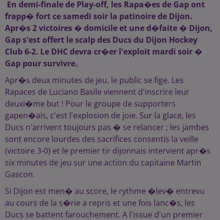
En demi-finale de Play-off, les Rapa�es de Gap ont
frapp� fort ce samedi soir la patinoire de Dijon.
Apr�s 2 victoires � domicile et une d�faite � Dijon,
Gap s'est offert le scalp des Ducs du Dijon Hockey
Club 6-2. Le DHC devra cr�er l'exploit mardi soir �
Gap pour survivre.
Apr�s deux minutes de jeu, le public se fige. Les
Rapaces de Luciano Basile viennent d'inscrire leur
deuxi�me but ! Pour le groupe de supporters
gapen�ais, c'est l'explosion de joie. Sur la glace, les
Ducs n'arrivent toujours pas � se relancer ; les jambes
sont encore lourdes des sacrifices consentis la veille
(victoire 3-0) et le premier tir dijonnais intervient apr�s
six minutes de jeu sur une action du capitaine Martin
Gascon.
Si Dijon est men� au score, le rythme �lev� entrevu
au cours de la s�rie a repris et une fois lanc�s, les
Ducs se battent farouchement. A l'issue d'un premier