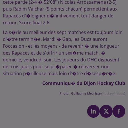
cette partie (2-4 � 52'08'') Nicolas Arrossamena (2-5)
puis Radim Valchar (5 points chacun) permettent aux
Rapaces d'�loigner d�finitivement tout danger de
retour. Score final 2-6.
La s�rie au meilleur des sept matches est toujours loin
d'�tre termin�e. Mardi � Gap, les Ducs auront
l'occasion - et les moyens - de revenir � une longueur
des Rapaces et de s'offrir un sixi�me match, �
domicile, vendredi soir. Les joueurs du DHC disposent
de trois jours pour se pr�parer � renverser une
situation p�rilleuse mais loin d'�tre d�sesp�r�e.
Communiqu� du Dijon Hockey Club
Photo : Guillaume Meurisse (
Hockey-Hebdo
)