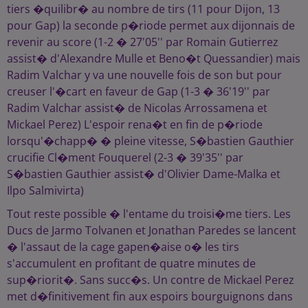
tiers �quilibr� au nombre de tirs (11 pour Dijon, 13
pour Gap) la seconde p�riode permet aux dijonnais de
revenir au score (1-2 � 27'05'' par Romain Gutierrez
assist� d'Alexandre Mulle et Beno�t Quessandier) mais
Radim Valchar y va une nouvelle fois de son but pour
creuser l'�cart en faveur de Gap (1-3 � 36'19'' par
Radim Valchar assist� de Nicolas Arrossamena et
Mickael Perez) L'espoir rena�t en fin de p�riode
lorsqu'�chapp� � pleine vitesse, S�bastien Gauthier
crucifie Cl�ment Fouquerel (2-3 � 39'35'' par
S�bastien Gauthier assist� d'Olivier Dame-Malka et
Ilpo Salmivirta)
Tout reste possible � l'entame du troisi�me tiers. Les
Ducs de Jarmo Tolvanen et Jonathan Paredes se lancent
� l'assaut de la cage gapen�aise o� les tirs
s'accumulent en profitant de quatre minutes de
sup�riorit�. Sans succ�s. Un contre de Mickael Perez
met d�finitivement fin aux espoirs bourguignons dans