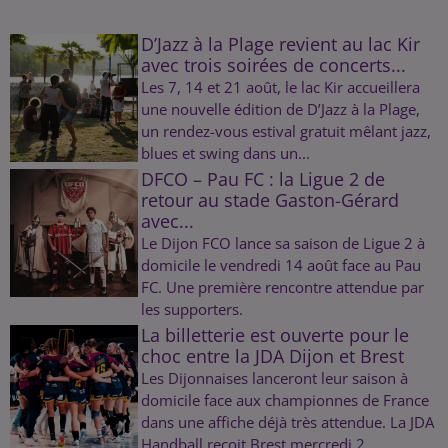
D’Jazz à la Plage revient au lac Kir
avec trois soirées de concerts...
Les 7, 14 et 21 août, le lac Kir accueillera
une nouvelle édition de D’Jazz à la Plage,
un rendez-vous estival gratuit mêlant jazz,
blues et swing dans un...
DFCO – Pau FC : la Ligue 2 de
retour au stade Gaston-Gérard
avec...
Le Dijon FCO lance sa saison de Ligue 2 à
domicile le vendredi 14 août face au Pau
FC. Une première rencontre attendue par
les supporters.
La billetterie est ouverte pour le
choc entre la JDA Dijon et Brest
Les Dijonnaises lanceront leur saison à
domicile face aux championnes de France
dans une affiche déjà très attendue. La JDA
Handball reçoit Brest mercredi 2...