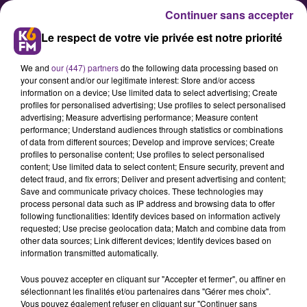
Continuer sans accepter
Le respect de votre vie privée est notre priorité
We and
our (447) partners
do the following data processing based on
your consent and/or our legitimate interest: Store and/or access
information on a device; Use limited data to select advertising; Create
profiles for personalised advertising; Use profiles to select personalised
advertising; Measure advertising performance; Measure content
Hockey : Gap frappe un grand
performance; Understand audiences through statistics or combinations
of data from different sources; Develop and improve services; Create
coup (2-6)
profiles to personalise content; Use profiles to select personalised
content; Use limited data to select content; Ensure security, prevent and
detect fraud, and fix errors; Deliver and present advertising and content;
En demi-finale de Play-off, les
Save and communicate privacy choices. These technologies may
process personal data such as IP address and browsing data to offer
Rapaçes de Gap ont frappé fort ce
following functionalities: Identify devices based on information actively
samedi soir la patinoire de Dijon.
requested; Use precise geolocation data; Match and combine data from
other data sources; Link different devices; Identify devices based on
Après 2 victoires à domicile et une
information transmitted automatically.
défaite à Dijon, Gap s'est offert le
Vous pouvez accepter en cliquant sur "Accepter et fermer", ou affiner en
scalp des Ducs du Dijon Hockey
sélectionnant les finalités et/ou partenaires dans "Gérer mes choix".
Club 6-2. Le DHC devra créer
Vous pouvez également refuser en cliquant sur "Continuer sans