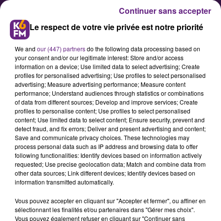
Continuer sans accepter
Le respect de votre vie privée est notre priorité
We and
our (447) partners
do the following data processing based on
your consent and/or our legitimate interest: Store and/or access
information on a device; Use limited data to select advertising; Create
profiles for personalised advertising; Use profiles to select personalised
advertising; Measure advertising performance; Measure content
Journée contre les violences
performance; Understand audiences through statistics or combinations
of data from different sources; Develop and improve services; Create
faites aux femmes : une
profiles to personalise content; Use profiles to select personalised
mobilisation à Dijon
content; Use limited data to select content; Ensure security, prevent and
detect fraud, and fix errors; Deliver and present advertising and content;
Save and communicate privacy choices. These technologies may
process personal data such as IP address and browsing data to offer
L'antenne dijonnaise du Zonta Club
following functionalities: Identify devices based on information actively
se mobilise ce vendredi 25
requested; Use precise geolocation data; Match and combine data from
other data sources; Link different devices; Identify devices based on
novembre, journée mondiale de
information transmitted automatically.
lutte contre les violences faites aux
Vous pouvez accepter en cliquant sur "Accepter et fermer", ou affiner en
femmes, place Darcy à Dijon. Elle
sélectionnant les finalités et/ou partenaires dans "Gérer mes choix".
appelle au rassemblement à 17h30
Vous pouvez également refuser en cliquant sur "Continuer sans