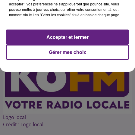
sous la porte Guillaume qui sera
accepter". Vos préférences ne s'appliqueront que pour ce site. Vous
pouvez mettre à jour vos choix, ou retirer votre consentement à tout
moment via le lien "Gérer les cookies" situé en bas de chaque page.
Publié : 25 novembre 2016 à 12h24 par 45
Accepter et fermer
Gérer mes choix
Logo local
Crédit :
Logo local