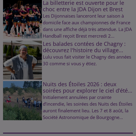
La billetterie est ouverte pour le
choc entre la JDA Dijon et Brest
Les Dijonnaises lanceront leur saison à
domicile face aux championnes de France
dans une affiche déjà très attendue. La JDA
Handball reçoit Brest mercredi 2...
Les balades contées de Chagny :
découvrez l'histoire du village...
Lulu vous fait visiter le Chagny des années
30 comme si vous y étiez.
Nuits des Étoiles 2026 : deux
soirées pour explorer le ciel d’été...
Initialement annulées par crainte
d’incendie, les soirées des Nuits des Étoiles
auront finalement lieu. Les 7 et 8 août, la
Société Astronomique de Bourgogne...