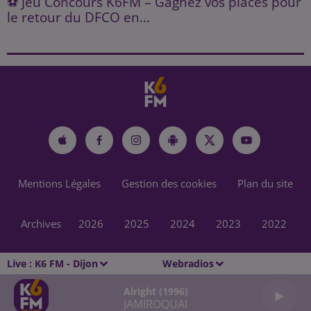
⚽ Jeu Concours K6FM – Gagnez vos places pour
le retour du DFCO en...
Mentions Légales
Gestion des cookies
Plan du site
Archives
2026
2025
2024
2023
2022
Live :
K6 FM - Dijon
Webradios
Alright (1996)
JAMIROQUAI