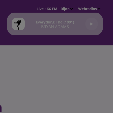
Live :
K6 FM - Dijon
Webradios
Everything I Do (1991)
BRYAN ADAMS
n