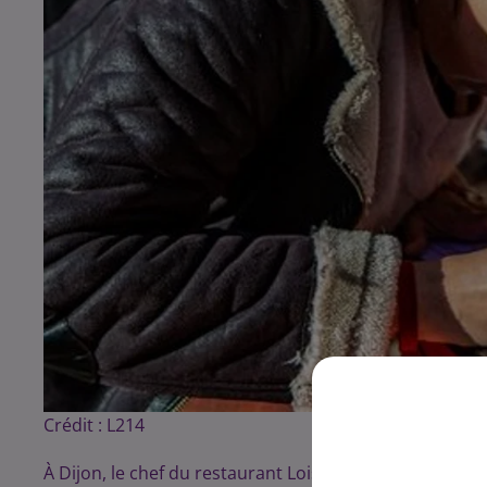
Crédit :
L214
À Dijon, le chef du restaurant Loiseau des Ducs, étoilé 