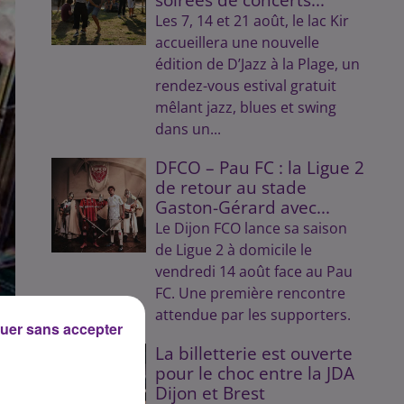
Les 7, 14 et 21 août, le lac Kir
accueillera une nouvelle
édition de D’Jazz à la Plage, un
rendez-vous estival gratuit
mêlant jazz, blues et swing
dans un...
DFCO – Pau FC : la Ligue 2
de retour au stade
Gaston-Gérard avec...
Le Dijon FCO lance sa saison
de Ligue 2 à domicile le
vendredi 14 août face au Pau
FC. Une première rencontre
attendue par les supporters.
uer sans accepter
La billetterie est ouverte
pour le choc entre la JDA
Dijon et Brest