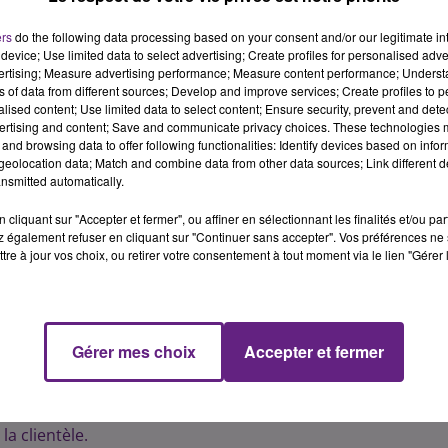
urmand. Le menu a été conçu spécialement pour cette
s et à tous, VegOresto célèbre Noël et la gastronomie sous l
ers
do the following data processing based on your consent and/or our legitimate int
device; Use limited data to select advertising; Create profiles for personalised adver
de nouvelles saveurs.
vertising; Measure advertising performance; Measure content performance; Unders
ns of data from different sources; Develop and improve services; Create profiles to 
possibilité de célébrer les fêtes de fin d'année en privilégia
alised content; Use limited data to select content; Ensure security, prevent and detect
onnes diminuent leur consommation de viande et de nombreu
ertising and content; Save and communicate privacy choices. These technologies
sine aujourd'hui omniprésente dans nos assiettes.", se réjou
and browsing data to offer following functionalities: Identify devices based on infor
eolocation data; Match and combine data from other data sources; Link different de
nsmitted automatically.
ers la France : des restaurateurs de, Chambéry, Chartres,
cliquant sur "Accepter et fermer", ou affiner en sélectionnant les finalités et/ou pa
er le défi. Et les chefs regorgent d'idées : crémeux de
 également refuser en cliquant sur "Continuer sans accepter". Vos préférences ne 
châtaignes rôties, aumônière de champignons et tofu fumé,
tre à jour vos choix, ou retirer votre consentement à tout moment via le lien "Gérer 
 fraîcheur de fruits exotiques au poivre de Sichuan et tuil
Gérer mes choix
Accepter et fermer
se des animaux L214, qui invite les chefs à ajouter un menu
ambassadeurs bénévoles aux quatre coins de la France mette
n menu 100 % végétal : une expérience enrichissante en
a clientèle.