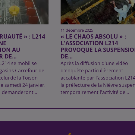
11 décembre 2025
CRUAUTÉ » : L214
« LE CHAOS ABSOLU » :
NE
L'ASSOCIATION L214
ION AU
PROVOQUE LA SUSPENSIO
 DE...
DE...
 L214 se mobilise
Après la diffusion d'une vidéo
gasins Carrefour de
d'enquête particulièrement
elui de la Toison
accablante par l'association L214
ce samedi 24 janvier.
la préfecture de la Nièvre suspe
s demanderont...
temporairement l'activité de...