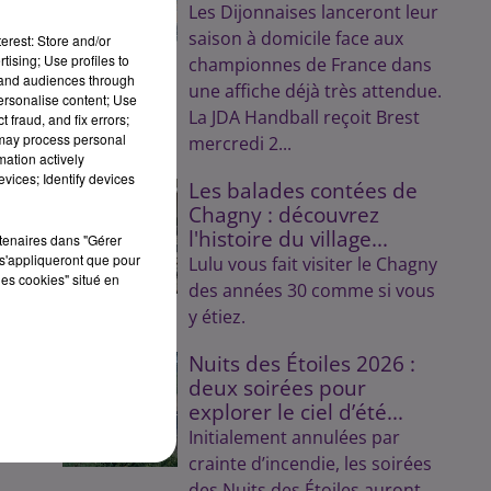
Les Dijonnaises lanceront leur
e
saison à domicile face aux
erest: Store and/or
tising; Use profiles to
championnes de France dans
tand audiences through
une affiche déjà très attendue.
personalise content; Use
nt
La JDA Handball reçoit Brest
 fraud, and fix errors;
x
 may process personal
mercredi 2...
it
mation actively
vices; Identify devices
Les balades contées de
Chagny : découvrez
l'histoire du village...
rtenaires dans "Gérer
s'appliqueront que pour
Lulu vous fait visiter le Chagny
les cookies" situé en
des années 30 comme si vous
e
y étiez.
Nuits des Étoiles 2026 :
deux soirées pour
explorer le ciel d’été...
nt
Initialement annulées par
crainte d’incendie, les soirées
des Nuits des Étoiles auront