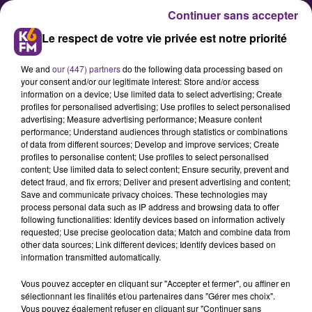
Continuer sans accepter
Le respect de votre vie privée est notre priorité
We and
our (447) partners
do the following data processing based on
your consent and/or our legitimate interest: Store and/or access
information on a device; Use limited data to select advertising; Create
profiles for personalised advertising; Use profiles to select personalised
advertising; Measure advertising performance; Measure content
L'émission Echappées Belles
performance; Understand audiences through statistics or combinations
of data from different sources; Develop and improve services; Create
tourne en Côte-d'Or
profiles to personalise content; Use profiles to select personalised
content; Use limited data to select content; Ensure security, prevent and
detect fraud, and fix errors; Deliver and present advertising and content;
Les équipes de l'émission
Save and communicate privacy choices. These technologies may
process personal data such as IP address and browsing data to offer
àchappées Belles de France 5 ont
following functionalities: Identify devices based on information actively
posé leur caméra à Dijon pour une
requested; Use precise geolocation data; Match and combine data from
other data sources; Link different devices; Identify devices based on
série de tournage dans le
information transmitted automatically.
département. Un passage est prévu
Vous pouvez accepter en cliquant sur "Accepter et fermer", ou affiner en
par la célèbre moutarderie Falot
sélectionnant les finalités et/ou partenaires dans "Gérer mes choix".
avant de se rendre à Beaune pour
Vous pouvez également refuser en cliquant sur "Continuer sans