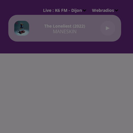
Live :
K6 FM - Dijon
Webradios
The Loneliest (2022)
MANESKIN