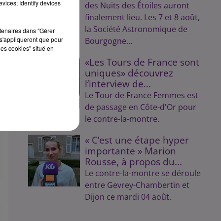
vices; Identify devices
des Nuits des Étoiles auront
finalement lieu. Les 7 et 8 août,
la Société Astronomique de
rtenaires dans "Gérer
s'appliqueront que pour
Bourgogne...
les cookies" situé en
«Les Tours de France sont
uniques» découvrez
l’interview de...
Le Tour de France Femmes est
de passage en Côte-d'Or pour
le contre-la-montre.
« C’est une étape hyper
importante » Marion
Rousse, à propos du...
Le contre-la-montre se déroule
entre Gevrey-Chambertin et
Dijon ce mardi 04 août.