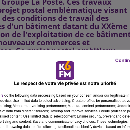
 Groupe La Poste. Ces travaux
 projet postal emblématique visant
des conditions de travail des
mes d'un bâtiment datant du XXème
tion de l'exploitation de ce bâtimen
 nouveaux commerces et
ices. Ce projet postal ambitieux
rcer la présence des services
Contin
t un projet immobilier responsable
rangier un bâtiment respectueux de
e d'énergie, passage au gaz, accè
Le respect de votre vie privée est notre priorité
tural d'envergure axé sur la mise e
ers
do the following data processing based on your consent and/or our legitimate int
ble dont certains éléments ont fai
device; Use limited data to select advertising; Create profiles for personalised adver
tre de monuments historiques."
vertising; Measure advertising performance; Measure content performance; Unders
ns of data from different sources; Develop and improve services; Create profiles to 
te
alised content; Use limited data to select content; Ensure security, prevent and detect
ertising and content; Save and communicate privacy choices. These technologies
and browsing data to offer following functionalities: Identify devices based on infor