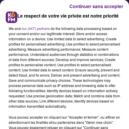
Continuer sans accepter
Le respect de votre vie privée est notre priorité
We and
our (447) partners
do the following data processing based on
your consent and/or our legitimate interest: Store and/or access
information on a device; Use limited data to select advertising; Create
profiles for personalised advertising; Use profiles to select personalised
advertising; Measure advertising performance; Measure content
La Poste recrute en Côte d’Or
performance; Understand audiences through statistics or combinations
of data from different sources; Develop and improve services; Create
profiles to personalise content; Use profiles to select personalised
content; Use limited data to select content; Ensure security, prevent and
La direction de la Poste nous a
detect fraud, and fix errors; Deliver and present advertising and content;
informé ce mercredi qu’elle
Save and communicate privacy choices. These technologies may
process personal data such as IP address and browsing data to offer
recrutera 44 nouveaux facteurs en
following functionalities: Identify devices based on information actively
2019 dans le département.
requested; Use precise geolocation data; Match and combine data from
other data sources; Link different devices; Identify devices based on
information transmitted automatically.
Publié : 20 mars 2019 à 15h45 par la rédaction
Vous pouvez accepter en cliquant sur "Accepter et fermer", ou affiner en
sélectionnant les finalités et/ou partenaires dans "Gérer mes choix".
Vous pouvez également refuser en cliquant sur "Continuer sans