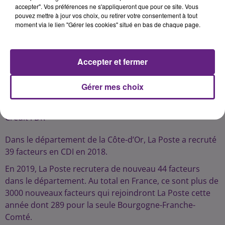
accepter". Vos préférences ne s'appliqueront que pour ce site. Vous
pouvez mettre à jour vos choix, ou retirer votre consentement à tout
moment via le lien "Gérer les cookies" situé en bas de chaque page.
Accepter et fermer
Gérer mes choix
Crédit :
DR
Dans le département de la Côte-d’Or, La Poste a recruté
39 facteurs en CDI en 2018.
En 2019, La Poste recrutera de nouveau 44 facteurs
dans le département. Au total en France, ce sont plus de
3000 nouveaux facteurs qui rejoindront La Poste cette
année dont 289 pour la seule Bourgogne-Franche-
Comté.