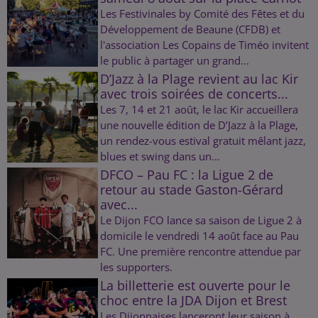
Les Festivinales by Comité des Fêtes et du
Développement de Beaune (CFDB) et
l'association Les Copains de Timéo invitent
le public à partager un grand...
D’Jazz à la Plage revient au lac Kir
avec trois soirées de concerts...
Les 7, 14 et 21 août, le lac Kir accueillera
une nouvelle édition de D’Jazz à la Plage,
un rendez-vous estival gratuit mêlant jazz,
blues et swing dans un...
DFCO – Pau FC : la Ligue 2 de
retour au stade Gaston-Gérard
avec...
Le Dijon FCO lance sa saison de Ligue 2 à
domicile le vendredi 14 août face au Pau
FC. Une première rencontre attendue par
les supporters.
La billetterie est ouverte pour le
choc entre la JDA Dijon et Brest
Les Dijonnaises lanceront leur saison à