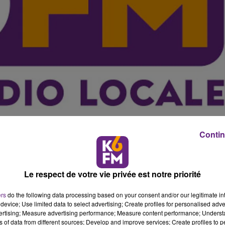
Contin
'Air alerte la population sur la qualit� de l'air 
Le respect de votre vie privée est notre priorité
erte, les populations les plus fragiles sont invit�es �
ers
do the following data processing based on your consent and/or our legitimate int
uis plusieurs jours, la pollution aux particules fines est e
device; Use limited data to select advertising; Create profiles for personalised adver
vertising; Measure advertising performance; Measure content performance; Unders
eek-end, la r�gion a m�me fr�l� le d�clenchement du se
ns of data from different sources; Develop and improve services; Create profiles to 