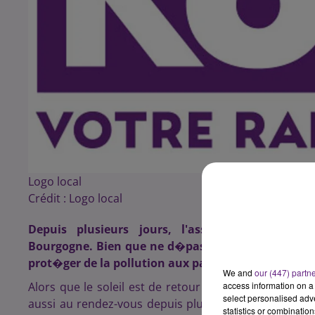
Logo local
Crédit :
Logo local
Depuis plusieurs jours, l'association Atmosf
Bourgogne. Bien que ne d�passant pas le seuil d'al
prot�ger de la pollution aux particules fines.
We and
our (447) partn
Alors que le soleil est de retour sur la Bourgogne dep
access information on a 
select personalised ad
aussi au rendez-vous depuis plusieurs jours. Ce w
statistics or combinatio