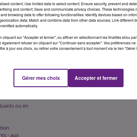
alised content; Use limited data to select content; Ensure security, prevent and detect
ertising and content; Save and communicate privacy choices. These technologies
peu mieux "brass�es" notamment en C�te-d'Or, et la situat
and browsing data to offer following functionalities: Identify devices based on infor
eolocation data; Match and combine data from other data sources; Link different de
nsmitted automatically.
isations lorsque les seuils d'informations sont d�pass
cliquant sur "Accepter et fermer", ou affiner en sélectionnant les finalités et/ou pa
 également refuser en cliquant sur "Continuer sans accepter". Vos préférences ne 
 nourrissons et jeunes enfants, personnes de plus de 65 a
tre à jour vos choix, ou retirer votre consentement à tout moment via le lien "Gérer 
res, insuffisants cardiaques ou respiratoires, person
cement et les activit�s physiques � l'ext�rieur afin d'�
Gérer mes choix
Accepter et fermer
s tous responsables. Des gestes existent pourtant pour
e
luants ou en
tion
nts - aux