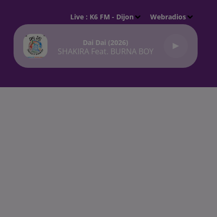
Live :
K6 FM - Dijon
Webradios
Dai Dai (2026)
SHAKIRA Feat. BURNA BOY