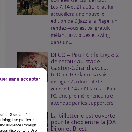
Les 7, 14 et 21 août, le lac Kir
accueillera une nouvelle
édition de D’Jazz à la Plage, un
rendez-vous estival gratuit
mêlant jazz, blues et swing
dans un...
DFCO – Pau FC : la Ligue 2
de retour au stade
Gaston-Gérard avec...
Le Dijon FCO lance sa saison
uer sans accepter
de Ligue 2 à domicile le
vendredi 14 août face au Pau
FC. Une première rencontre
en
attendue par les supporters.
 se
erest: Store and/or
La billetterie est ouverte
lle
tising; Use profiles to
pour le choc entre la JDA
tand audiences through
uil
Dijon et Brest
personalise content; Use