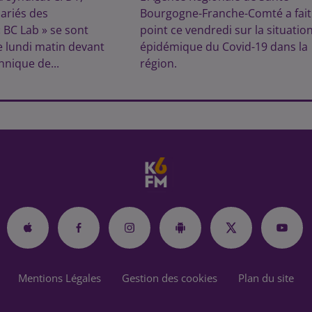
lariés des
Bourgogne-Franche-Comté a fait 
« BC Lab » se sont
point ce vendredi sur la situatio
 lundi matin devant
épidémique du Covid-19 dans la
hnique de...
région.
Mentions Légales
Gestion des cookies
Plan du site