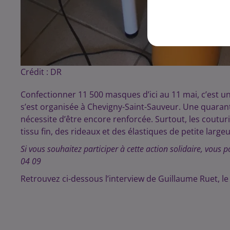
Crédit :
DR
Confectionner 11 500 masques d’ici au 11 mai, c’est un s
s’est organisée à Chevigny-Saint-Sauveur. Une quarant
nécessite d’être encore renforcée. Surtout, les coutu
tissu fin, des rideaux et des élastiques de petite large
Si vous souhaitez participer à cette action solidaire, vous 
04 09
Retrouvez ci-dessous l’interview de Guillaume Ruet, l