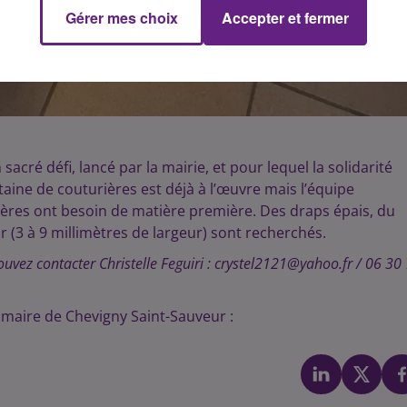
Gérer mes choix
Accepter et fermer
acré défi, lancé par la mairie, et pour lequel la solidarité
aine de couturières est déjà à l’œuvre mais l’équipe
rières ont besoin de matière première. Des draps épais, du
ur (3 à 9 millimètres de largeur) sont recherchés.
pouvez contacter Christelle Feguiri : crystel2121@yahoo.fr / 06 30
e maire de Chevigny Saint-Sauveur :