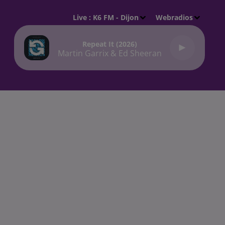
Live :
K6 FM - Dijon
Webradios
Repeat It (2026)
Martin Garrix & Ed Sheeran