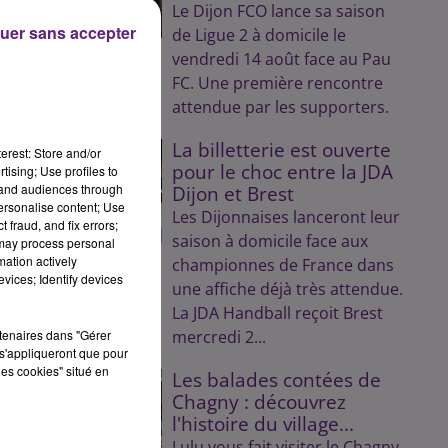
Le Dijon FCO lance sa saison
uer sans accepter
de Ligue 2 à domicile le
vendredi 14 août face au Pau
FC. Une première rencontre
attendue par les supporters.
La billetterie est ouverte
erest: Store and/or
pour le choc entre la JDA
tising; Use profiles to
tand audiences through
Dijon et Brest
personalise content; Use
Les Dijonnaises lanceront leur
 fraud, and fix errors;
saison à domicile face aux
 may process personal
mation actively
championnes de France dans
vices; Identify devices
une affiche déjà très attendue.
La JDA Handball reçoit Brest
rtenaires dans "Gérer
mercredi 2...
s'appliqueront que pour
les cookies" situé en
Les balades contées de
Chagny : découvrez
l'histoire du village...
Lulu vous fait visiter le Chagny