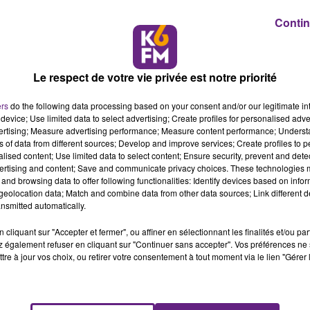
Contin
Le respect de votre vie privée est notre priorité
ers
do the following data processing based on your consent and/or our legitimate int
device; Use limited data to select advertising; Create profiles for personalised adver
vertising; Measure advertising performance; Measure content performance; Unders
ns of data from different sources; Develop and improve services; Create profiles to 
alised content; Use limited data to select content; Ensure security, prevent and detect
ertising and content; Save and communicate privacy choices. These technologies
and browsing data to offer following functionalities: Identify devices based on infor
eolocation data; Match and combine data from other data sources; Link different de
nsmitted automatically.
cliquant sur "Accepter et fermer", ou affiner en sélectionnant les finalités et/ou pa
 également refuser en cliquant sur "Continuer sans accepter". Vos préférences ne 
tre à jour vos choix, ou retirer votre consentement à tout moment via le lien "Gérer 