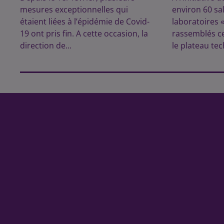
mesures exceptionnelles qui
environ 60 sa
étaient liées à l’épidémie de Covid-
laboratoires 
19 ont pris fin. A cette occasion, la
rassemblés ce
direction de...
le plateau tec