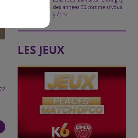
des années 30 comme si vous
y étiez.
LES JEUX
 77