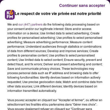
Continuer sans accepter
Le respect de votre vie privée est notre priorité
We and
our (447) partners
do the following data processing based on
your consent and/or our legitimate interest: Store and/or access
information on a device; Use limited data to select advertising; Create
profiles for personalised advertising; Use profiles to select personalised
advertising; Measure advertising performance; Measure content
Le DFCO remporte le festival
performance; Understand audiences through statistics or combinations
of data from different sources; Develop and improve services; Create
offensif face à Rennes (3-2)
profiles to personalise content; Use profiles to select personalised
content; Use limited data to select content; Ensure security, prevent and
detect fraud, and fix errors; Deliver and present advertising and content;
Au terme d’une rencontre
Save and communicate privacy choices. These technologies may
process personal data such as IP address and browsing data to offer
complètement folle où les locaux
following functionalities: Identify devices based on information actively
ont été rejoints au score deux fois,
requested; Use precise geolocation data; Match and combine data from
other data sources; Link different devices; Identify devices based on
le DFCO a finalement dominé le
information transmitted automatically.
Stade Rennais sur le score de 3-2.
Vous pouvez accepter en cliquant sur "Accepter et fermer", ou affiner en
Dix-huitièmes au classement, les
sélectionnant les finalités et/ou partenaires dans "Gérer mes choix".
Rouges viennent de remporter sept
Vous pouvez également refuser en cliquant sur "Continuer sans