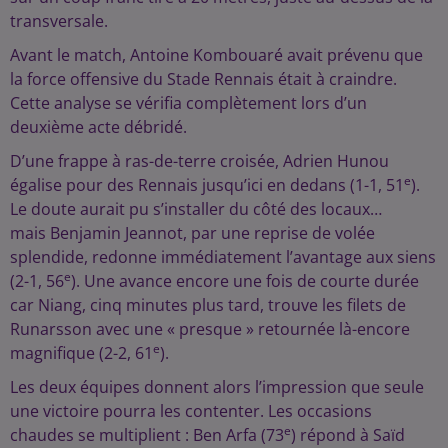
transversale.
Avant le match, Antoine Kombouaré avait prévenu que
la force offensive du Stade Rennais était à craindre.
Cette analyse se vérifia complètement lors d’un
deuxième acte débridé.
D’une frappe à ras-de-terre croisée, Adrien Hunou
e
égalise pour des Rennais jusqu’ici en dedans (1-1, 51
).
Le doute aurait pu s’installer du côté des locaux…
mais Benjamin Jeannot, par une reprise de volée
splendide, redonne immédiatement l’avantage aux siens
e
(2-1, 56
). Une avance encore une fois de courte durée
car Niang, cinq minutes plus tard, trouve les filets de
Runarsson avec une « presque » retournée là-encore
e
magnifique (2-2, 61
).
Les deux équipes donnent alors l’impression que seule
une victoire pourra les contenter. Les occasions
e
chaudes se multiplient : Ben Arfa (73
) répond à Saïd