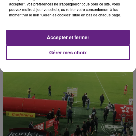
points en trois matchs et mettent
accepter". Vos préférences ne s'appliqueront que pour ce site. Vous
pouvez mettre à jour vos choix, ou retirer votre consentement à tout
la pression sur leurs adversaires
moment via le lien "Gérer les cookies" situé en bas de chaque page.
directs, Caen et Guingamp.
Accepter et fermer
Publié : 19 avril 2019 à 18h50 par Hugo Scherrer
Gérer mes choix