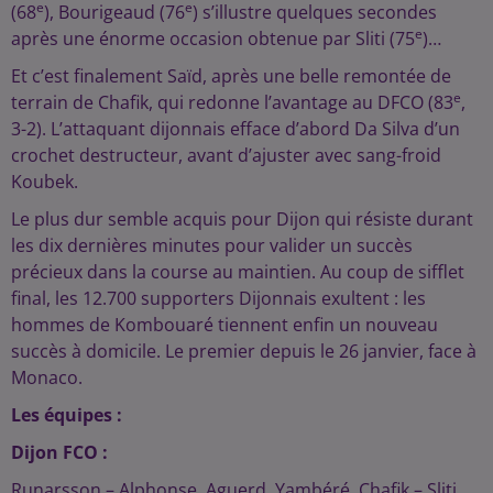
e
e
(68
), Bourigeaud (76
) s’illustre quelques secondes
e
après une énorme occasion obtenue par Sliti (75
)…
Et c’est finalement Saïd, après une belle remontée de
e
terrain de Chafik, qui redonne l’avantage au DFCO (83
,
3-2). L’attaquant dijonnais efface d’abord Da Silva d’un
crochet destructeur, avant d’ajuster avec sang-froid
Koubek.
Le plus dur semble acquis pour Dijon qui résiste durant
les dix dernières minutes pour valider un succès
précieux dans la course au maintien. Au coup de sifflet
final, les 12.700 supporters Dijonnais exultent : les
hommes de Kombouaré tiennent enfin un nouveau
succès à domicile. Le premier depuis le 26 janvier, face à
Monaco.
Les équipes :
Dijon FCO :
Runarsson – Alphonse, Aguerd, Yambéré, Chafik – Sliti,