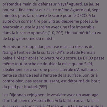
prétendue main du défenseur Nayef Aguerd. Le jeu se
poursuit finalement et c’est ce même Aguerd qui, sept
minutes plus tard, ouvre le score pour le DFCO. A la
suite d’un corner tiré par Sliti au deuxième poteau, le
Marocain ajuste le gardien avec une tête imparable,
e
dans la lucarne opposée (1-0, 20
). Un but mérité au vu
de la physionomie du match.
Hormis une frappe dangereuse mais au-dessus de
e
Niang à l’entrée de la surface (34
), le Stade Rennais
peine à réagir après l’ouverture du score. Le DFCO passe
même tout proche de doubler la mise quand Saïd,
idéalement servi sur une passe latérale d’Amalfitano,
tente sa chance seul à l’entrée de la surface. Son tir à
contre-pied, pas assez puissant, est détourné du bout
e
du pied par Koubek (35
).
Les Dijonnais rejoignent le vestiaire avec un avantage
d’un but, bien qu’Hatem Ben Arfa faillit trouver la faille
sur un coup franc tiré à 20 mètres, juste au-dessus de la