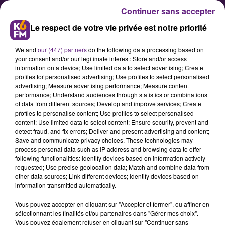
Continuer sans accepter
Le respect de votre vie privée est notre priorité
We and
our (447) partners
do the following data processing based on
your consent and/or our legitimate interest: Store and/or access
information on a device; Use limited data to select advertising; Create
profiles for personalised advertising; Use profiles to select personalised
advertising; Measure advertising performance; Measure content
Le groupe SEB va produire des
performance; Understand audiences through statistics or combinations
of data from different sources; Develop and improve services; Create
vélos électriques
profiles to personalise content; Use profiles to select personalised
content; Use limited data to select content; Ensure security, prevent and
detect fraud, and fix errors; Deliver and present advertising and content;
Le groupe SEB, spécialiste en
Save and communicate privacy choices. These technologies may
process personal data such as IP address and browsing data to offer
équipement domestique, dont le
following functionalities: Identify devices based on information actively
siège est situé à Selongey, a
requested; Use precise geolocation data; Match and combine data from
other data sources; Link different devices; Identify devices based on
annoncé ce week-end devenir le
information transmitted automatically.
partenaire industriel exclusif de la
Vous pouvez accepter en cliquant sur "Accepter et fermer", ou affiner en
société « Angell » pour la
sélectionnant les finalités et/ou partenaires dans "Gérer mes choix".
production de vélos électriques. Ci-
Vous pouvez également refuser en cliquant sur "Continuer sans