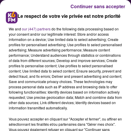
Continuer sans accepter
Le respect de votre vie privée est notre priorité
We and
our (447) partners
do the following data processing based on
your consent and/or our legitimate interest: Store and/or access
information on a device; Use limited data to select advertising; Create
profiles for personalised advertising; Use profiles to select personalised
advertising; Measure advertising performance; Measure content
Le « MUR » a encore changé
performance; Understand audiences through statistics or combinations
of data from different sources; Develop and improve services; Create
profiles to personalise content; Use profiles to select personalised
content; Use limited data to select content; Ensure security, prevent and
L’espace artistique nommé le MUR
detect fraud, and fix errors; Deliver and present advertising and content;
(Modulable, Urbain, Réactif) mis en
Save and communicate privacy choices. These technologies may
process personal data such as IP address and browsing data to offer
place cet été dans le centre-ville de
following functionalities: Identify devices based on information actively
Dijon a été modifié depuis quelques
requested; Use precise geolocation data; Match and combine data from
other data sources; Link different devices; Identify devices based on
jours.
information transmitted automatically.
Vous pouvez accepter en cliquant sur "Accepter et fermer", ou affiner en
sélectionnant les finalités et/ou partenaires dans "Gérer mes choix".
Publié : 18 octobre 2018 à 4h35 par Fabrice Aubry
Vous pouvez également refuser en cliquant sur "Continuer sans