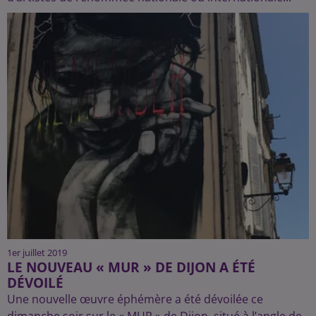
1er juillet 2019
LE NOUVEAU « MUR » DE DIJON A ÉTÉ
DÉVOILÉ
Une nouvelle œuvre éphémère a été dévoilée ce
dimanche soir sur le « MUR » de Dijon, situé à l’angle de