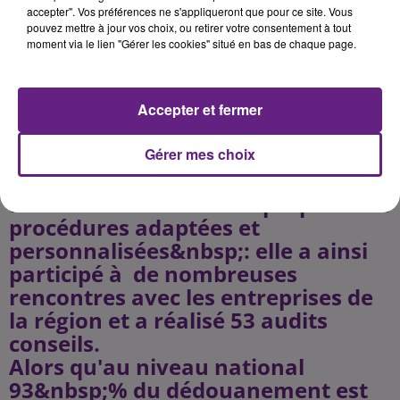
accepter". Vos préférences ne s'appliqueront que pour ce site. Vous
pouvez mettre à jour vos choix, ou retirer votre consentement à tout
"La douane simplifie ses
moment via le lien "Gérer les cookies" situé en bas de chaque page.
procédures et s'engage auprès des
entreprises
Accepter et fermer
La direction régionale des douanes
et droits indirects de Bourgogne est
Gérer mes choix
à l'écoute des entreprises, répond
à leurs attentes et leur propose des
procédures adaptées et
personnalisées&nbsp;: elle a ainsi
participé à de nombreuses
rencontres avec les entreprises de
la région et a réalisé 53 audits
conseils.
Alors qu'au niveau national
93&nbsp;% du dédouanement est