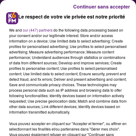
Continuer sans accepter
Le respect de votre vie privée est notre priorité
We and
our (447) partners
do the following data processing based on
your consent and/or our legitimate interest: Store and/or access
information on a device; Use limited data to select advertising; Create
profiles for personalised advertising; Use profiles to select personalised
advertising; Measure advertising performance; Measure content
Les douaniers bourguignons
performance; Understand audiences through statistics or combinations
of data from different sources; Develop and improve services; Create
dressent leur bilan pour 2014
profiles to personalise content; Use profiles to select personalised
content; Use limited data to select content; Ensure security, prevent and
detect fraud, and fix errors; Deliver and present advertising and content;
En ce debut d'année 2015, la
Save and communicate privacy choices. These technologies may
process personal data such as IP address and browsing data to offer
Direction Régionale des Douanes et
following functionalities: Identify devices based on information actively
Droits Indirects de Bourgogne a
requested; Use precise geolocation data; Match and combine data from
other data sources; Link different devices; Identify devices based on
dressé son bilan d'activité pour
information transmitted automatically.
l'année 2014 des services douaniers
Vous pouvez accepter en cliquant sur "Accepter et fermer", ou affiner en
bourguignons.
sélectionnant les finalités et/ou partenaires dans "Gérer mes choix".
&nbsp;
Vous pouvez également refuser en cliquant sur "Continuer sans