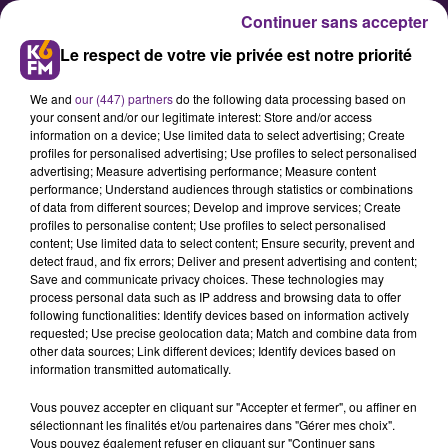
Continuer sans accepter
Le respect de votre vie privée est notre priorité
We and
our (447) partners
do the following data processing based on
your consent and/or our legitimate interest: Store and/or access
information on a device; Use limited data to select advertising; Create
profiles for personalised advertising; Use profiles to select personalised
advertising; Measure advertising performance; Measure content
LES POLLENS D’AMBROISIE SOUS
performance; Understand audiences through statistics or combinations
of data from different sources; Develop and improve services; Create
SURVEILLANCE EN BFC
profiles to personalise content; Use profiles to select personalised
content; Use limited data to select content; Ensure security, prevent and
detect fraud, and fix errors; Deliver and present advertising and content;
L’ambroisie est une plante
Save and communicate privacy choices. These technologies may
process personal data such as IP address and browsing data to offer
hautement allergisante : 5 grains
following functionalities: Identify devices based on information actively
de pollen par mètre cube d’air
requested; Use precise geolocation data; Match and combine data from
other data sources; Link different devices; Identify devices based on
suffisent pour que les symptômes
information transmitted automatically.
apparaissent chez les sujets
Vous pouvez accepter en cliquant sur "Accepter et fermer", ou affiner en
sensibles (rhinite, conjonctivite,
sélectionnant les finalités et/ou partenaires dans "Gérer mes choix".
asthme, urticaire, eczéma...). Les
Vous pouvez également refuser en cliquant sur "Continuer sans