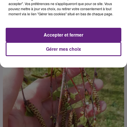
premiers résultats seront diffusés
accepter". Vos préférences ne s'appliqueront que pour ce site. Vous
pouvez mettre à jour vos choix, ou retirer votre consentement à tout
ce vendredi 7 août
moment via le lien "Gérer les cookies" situé en bas de chaque page.
Publié : 3 août 2020 à 14h00 par Franck PELLOUX
Accepter et fermer
Gérer mes choix