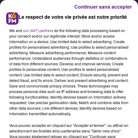
Continuer sans accepter
Le respect de votre vie privée est notre priorité
We and
our (447) partners
do the following data processing based on
your consent and/or our legitimate interest: Store and/or access
information on a device; Use limited data to select advertising; Create
profiles for personalised advertising; Use profiles to select personalised
advertising; Measure advertising performance; Measure content
Marché de Noël à Dijon : l'heure
performance; Understand audiences through statistics or combinations
of data from different sources; Develop and improve services; Create
du bilan
profiles to personalise content; Use profiles to select personalised
content; Use limited data to select content; Ensure security, prevent and
detect fraud, and fix errors; Deliver and present advertising and content;
Les quelques 80 commerçants-
Save and communicate privacy choices. These technologies may
process personal data such as IP address and browsing data to offer
exposants qui ont officié pendant
following functionalities: Identify devices based on information actively
un mois sur les deux marchés de
requested; Use precise geolocation data; Match and combine data from
other data sources; Link different devices; Identify devices based on
Noël proposés à Dijon depuis le
information transmitted automatically.
début du mois de décembre ont
Vous pouvez accepter en cliquant sur "Accepter et fermer", ou affiner en
rangé leurs étals en ce début
sélectionnant les finalités et/ou partenaires dans "Gérer mes choix".
d'année 2017 : c'est l'heure du bilan
Vous pouvez également refuser en cliquant sur "Continuer sans