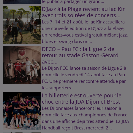
le public à partager un grand...
D’Jazz à la Plage revient au lac Kir
avec trois soirées de concerts...
Les 7, 14 et 21 août, le lac Kir accueillera
une nouvelle édition de D’Jazz à la Plage,
un rendez-vous estival gratuit mêlant jazz,
blues et swing dans un...
DFCO – Pau FC : la Ligue 2 de
retour au stade Gaston-Gérard
avec...
Le Dijon FCO lance sa saison de Ligue 2 à
domicile le vendredi 14 août face au Pau
FC. Une première rencontre attendue par
les supporters.
La billetterie est ouverte pour le
choc entre la JDA Dijon et Brest
Les Dijonnaises lanceront leur saison à
domicile face aux championnes de France
dans une affiche déjà très attendue. La JDA
Handball reçoit Brest mercredi 2...