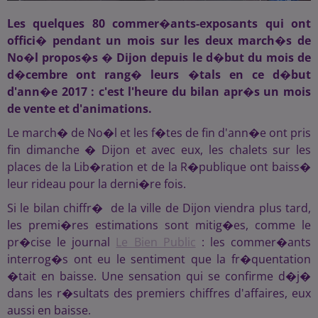
Les quelques 80 commer�ants-exposants qui ont
offici� pendant un mois sur les deux march�s de
No�l propos�s � Dijon depuis le d�but du mois de
d�cembre ont rang� leurs
�tals
en ce d�but
d'ann�e 2017 : c'est l'heure du bilan apr�s un mois
de vente et d'animations.
Le march� de No�l et les f�tes de fin d'ann�e ont pris
fin dimanche � Dijon et avec eux, les chalets sur les
places de la Lib�ration et de la R�publique ont baiss�
leur rideau pour la derni�re fois.
Si le bilan chiffr� de la ville de Dijon viendra plus tard,
les premi�res estimations sont mitig�es, comme le
pr�cise le journal
Le Bien Public
: les commer�ants
interrog�s ont eu le sentiment que la fr�quentation
�tait en baisse. Une sensation qui se confirme d�j�
dans les r�sultats des premiers chiffres d'affaires, eux
aussi en baisse.