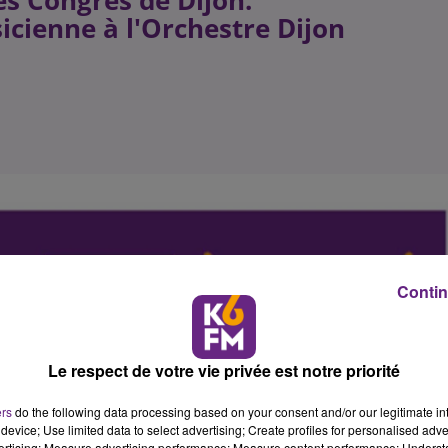
es Congrès de Dijon.
cienne à l'Orchestre Dijon
Contin
Le respect de votre vie privée est notre priorité
ers
do the following data processing based on your consent and/or our legitimate int
device; Use limited data to select advertising; Create profiles for personalised adver
vertising; Measure advertising performance; Measure content performance; Unders