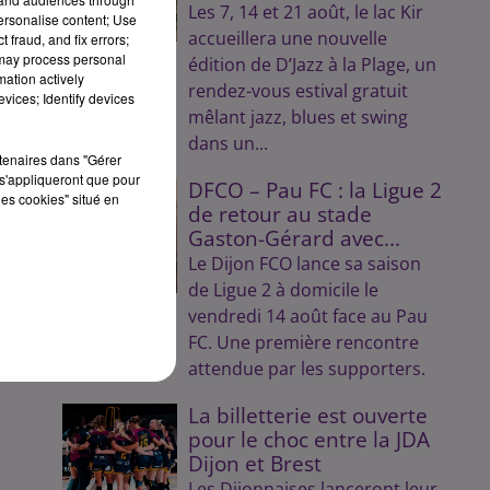
Les 7, 14 et 21 août, le lac Kir
personalise content; Use
accueillera une nouvelle
 fraud, and fix errors;
 may process personal
édition de D’Jazz à la Plage, un
mation actively
rendez-vous estival gratuit
vices; Identify devices
mêlant jazz, blues et swing
dans un...
rtenaires dans "Gérer
s'appliqueront que pour
DFCO – Pau FC : la Ligue 2
les cookies" situé en
de retour au stade
Gaston-Gérard avec...
Le Dijon FCO lance sa saison
de Ligue 2 à domicile le
vendredi 14 août face au Pau
FC. Une première rencontre
attendue par les supporters.
La billetterie est ouverte
pour le choc entre la JDA
Dijon et Brest
Les Dijonnaises lanceront leur