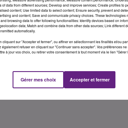
ns of data from different sources; Develop and improve services; Create profiles to 
alised content; Use limited data to select content; Ensure security, prevent and detect
ertising and content; Save and communicate privacy choices. These technologies
and browsing data to offer following functionalities: Identify devices based on infor
eolocation data; Match and combine data from other data sources; Link different de
nsmitted automatically.
cliquant sur "Accepter et fermer", ou affiner en sélectionnant les finalités et/ou pa
 également refuser en cliquant sur "Continuer sans accepter". Vos préférences ne 
tre à jour vos choix, ou retirer votre consentement à tout moment via le lien "Gérer 
Gérer mes choix
Accepter et fermer