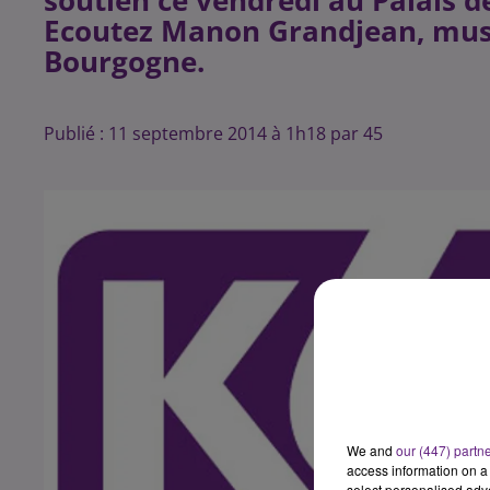
soutien ce vendredi au Palais d
Ecoutez Manon Grandjean, musi
Bourgogne.
Publié : 11 septembre 2014 à 1h18 par 45
We and
our (447) partn
access information on a 
select personalised ad