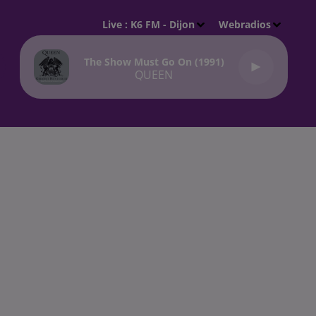
Live :
K6 FM - Dijon
Webradios
The Show Must Go On (1991)
QUEEN