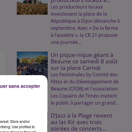
Les producteurs locaux
investissent la place de la
République à Dijon dimanche 6
septembre. Avec « De la ferme
à l’assiette », la CR 21 propose
une journée...
Un pique-nique géant à
Beaune ce samedi 8 août
sur la place Carnot
Les Festivinales by Comité des
Fêtes et du Développement de
uer sans accepter
Beaune (CFDB) et l'association
Les Copains de Timéo invitent
le public à partager un grand...
D’Jazz à la Plage revient
au lac Kir avec trois
erest: Store and/or
tising; Use profiles to
soirées de concerts...
tand audiences through