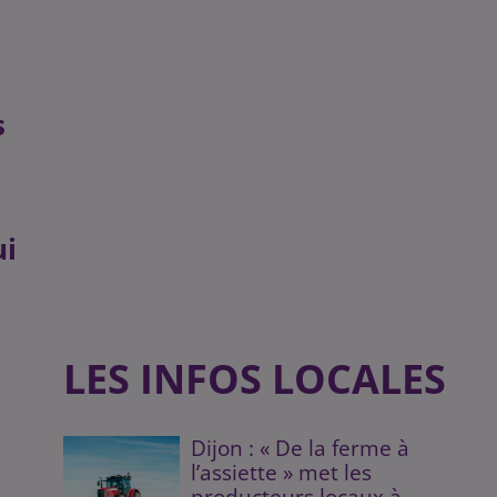
s
ui
LES INFOS LOCALES
Dijon : « De la ferme à
l’assiette » met les
producteurs locaux à...