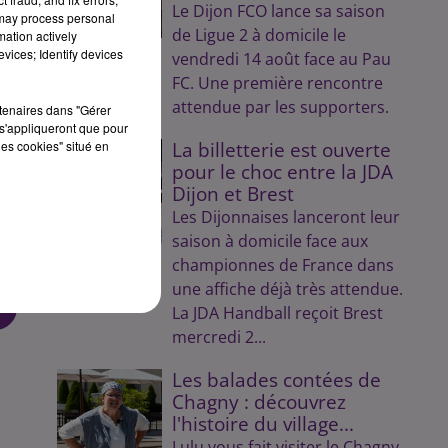
Le Dijon FCO lance sa saison
 may process personal
50
de Ligue 2 à domicile le
mation actively
vices; Identify devices
vendredi 14 août face au Pau
FC. Une première rencontre
attendue par les supporters.
rtenaires dans "Gérer
s'appliqueront que pour
les cookies" situé en
La billetterie est ouverte
pour le choc entre la JDA
Dijon et Brest
Les Dijonnaises lanceront leur
saison à domicile face aux
championnes de France dans
une affiche déjà très attendue.
La JDA Handball reçoit Brest
mercredi 2...
Les balades contées de
Chagny : découvrez
l'histoire du village...
Lulu vous fait visiter le Chagny