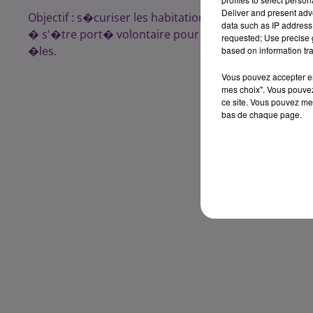
Deliver and present adv
Objectif : s�curiser les habitations pour permettre aux
data such as IP address 
� s'�tre port� volontaire pour se rendre sur place. 
requested; Use precise g
�les.
based on information tra
Vous pouvez accepter en 
mes choix". Vous pouvez
ce site. Vous pouvez met
bas de chaque page.