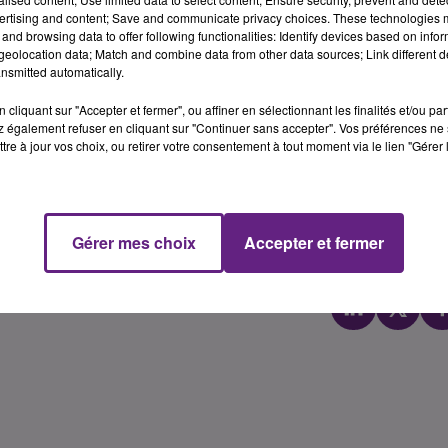
ertising and content; Save and communicate privacy choices. These technologies
 rescap�s de retrouver leur foyer. Pour l'instant, ils sont 
and browsing data to offer following functionalities: Identify devices based on infor
D�s samedi, cinq d'entre eux pourrait rejoindre ces deux
eolocation data; Match and combine data from other data sources; Link different de
nsmitted automatically.
cliquant sur "Accepter et fermer", ou affiner en sélectionnant les finalités et/ou pa
 également refuser en cliquant sur "Continuer sans accepter". Vos préférences ne 
tre à jour vos choix, ou retirer votre consentement à tout moment via le lien "Gérer 
Gérer mes choix
Accepter et fermer