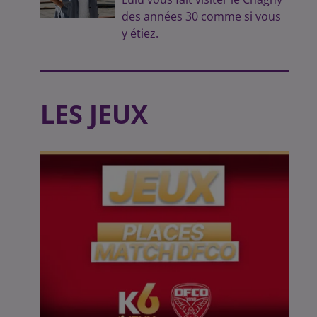
des années 30 comme si vous
y étiez.
LES JEUX