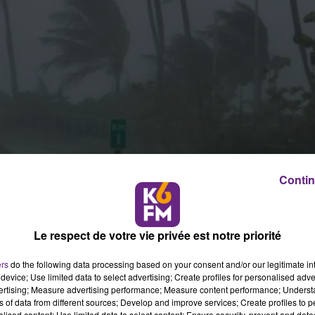
Contin
gir apr�s les terribles d�g�ts qui ont d�vast� les �l
Le respect de votre vie privée est notre priorité
i. Un bilan toujours provisoire fait �tat de 9 morts et 
ers
do the following data processing based on your consent and/or our legitimate int
device; Use limited data to select advertising; Create profiles for personalised adver
vertising; Measure advertising performance; Measure content performance; Unders
t pour venir en aide aux sinistr�s de l'Ouragan Irma qui
ns of data from different sources; Develop and improve services; Create profiles to 
�l�my mercredi.
alised content; Use limited data to select content; Ensure security, prevent and detect