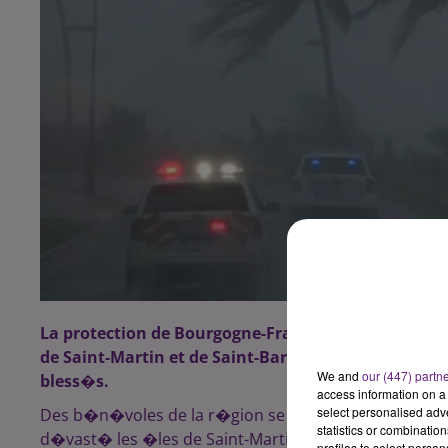
La protection de Bourgogne-Franche-Comt� va r�a
de Saint-Martin et de Saint-Barth�l�my, ce mercred
We and
our (447) partn
bless�s.
access information on a 
select personalised ad
Des b�n�voles de la r�gion se pr�parent actuellemen
statistics or combinatio
d�vast� les �les de Saint-Martin et de Saint-Barth
profiles to select person