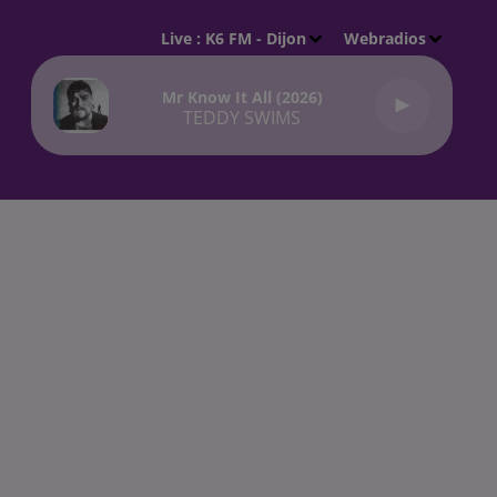
Live :
K6 FM - Dijon
Webradios
Mr Know It All (2026)
TEDDY SWIMS