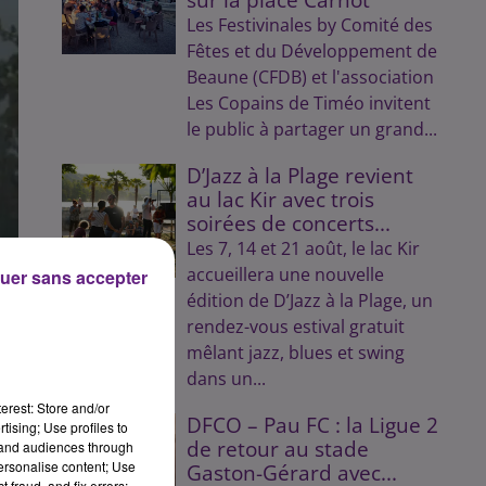
Les Festivinales by Comité des
Fêtes et du Développement de
Beaune (CFDB) et l'association
Les Copains de Timéo invitent
le public à partager un grand...
D’Jazz à la Plage revient
au lac Kir avec trois
soirées de concerts...
Les 7, 14 et 21 août, le lac Kir
accueillera une nouvelle
uer sans accepter
édition de D’Jazz à la Plage, un
rendez-vous estival gratuit
mêlant jazz, blues et swing
es
dans un...
23
erest: Store and/or
DFCO – Pau FC : la Ligue 2
tising; Use profiles to
de retour au stade
tand audiences through
 a
personalise content; Use
Gaston-Gérard avec...
 fraud, and fix errors;