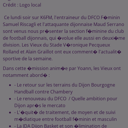
Crédit :
Logo local
Ce lundi soir sur K6FM, l'entraineur du DFCO F�minin
Samuel Riscagli et l'attaquante dijonnaise Maud Serrano
sont venus nous pr�senter la section f�minine du club
de football dijonnais, qui �volue elle aussi en deuxi�me
division. Les Vieux du Stade V�ronique Pecqueux
Rolland et Alain Graillot ont eux comment� l'actualit�
sportive de la semaine.
Dans cette �mission anim�e par Yoann, les Vieux ont
notamment abord� :
- Le retour sur les terrains du Dijon Bourgogne
Handball contre Chambery
- Le renouveau du DFCO / Quelle ambition pour
Dijon apr�s le mercato
- L'�quit� de traitement, de moyen et de suivi
m�diatique entre football f�minin et masculin
- La JDA Dijon Basket et son �limination de