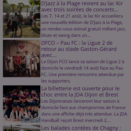
D’Jazz à la Plage revient au lac Kir
avec trois soirées de concerts...
Les 7, 14 et 21 août, le lac Kir accueillera
une nouvelle édition de D’Jazz à la Plage,
un rendez-vous estival gratuit mêlant jazz,
blues et swing dans un...
DFCO – Pau FC : la Ligue 2 de
retour au stade Gaston-Gérard
avec...
Le Dijon FCO lance sa saison de Ligue 2 à
domicile le vendredi 14 août face au Pau
FC. Une première rencontre attendue par
les supporters.
La billetterie est ouverte pour le
choc entre la JDA Dijon et Brest
Les Dijonnaises lanceront leur saison à
domicile face aux championnes de France
dans une affiche déjà très attendue. La JDA
Handball reçoit Brest mercredi 2...
Les balades contées de Chagny :