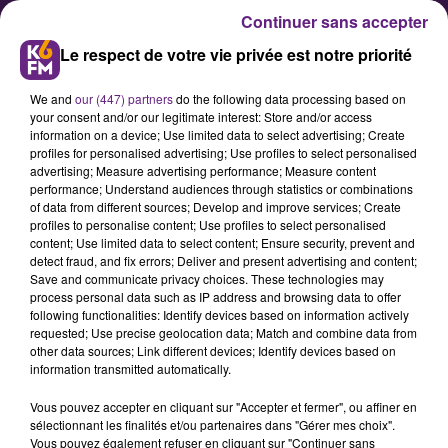
Continuer sans accepter
Le respect de votre vie privée est notre priorité
We and
our (447) partners
do the following data processing based on
your consent and/or our legitimate interest: Store and/or access
information on a device; Use limited data to select advertising; Create
profiles for personalised advertising; Use profiles to select personalised
advertising; Measure advertising performance; Measure content
Podcast des Vieux du Stade du 09
performance; Understand audiences through statistics or combinations
of data from different sources; Develop and improve services; Create
Février avec le DFCO Féminin
profiles to personalise content; Use profiles to select personalised
content; Use limited data to select content; Ensure security, prevent and
detect fraud, and fix errors; Deliver and present advertising and content;
Ce lundi soir sur K6FM, l'entraineur
Save and communicate privacy choices. These technologies may
process personal data such as IP address and browsing data to offer
du DFCO Féminin Samuel Riscagli et
following functionalities: Identify devices based on information actively
l'attaquante dijonnaise Maud
requested; Use precise geolocation data; Match and combine data from
other data sources; Link different devices; Identify devices based on
Serrano sont venus nous présenter
information transmitted automatically.
la section féminine du club de
Vous pouvez accepter en cliquant sur "Accepter et fermer", ou affiner en
football dijonnais, qui évolue elle
sélectionnant les finalités et/ou partenaires dans "Gérer mes choix".
aussi en deuxième division. Les
Vous pouvez également refuser en cliquant sur "Continuer sans