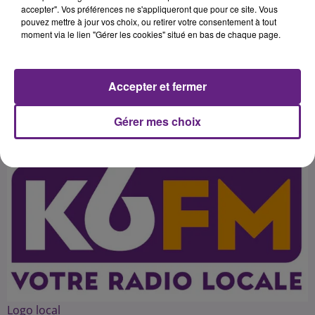
Vieux du Stade Véronique
accepter". Vos préférences ne s'appliqueront que pour ce site. Vous
pouvez mettre à jour vos choix, ou retirer votre consentement à tout
Pecqueux Rolland et Alain Graillot
moment via le lien "Gérer les cookies" situé en bas de chaque page.
ont eux commenté l'actualité
Accepter et fermer
Publié : 10 février 2015 à 4h55 par 45
Gérer mes choix
Logo local