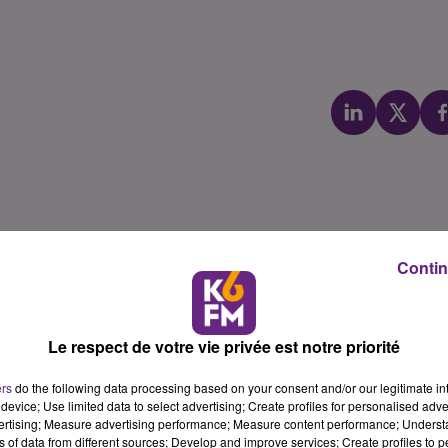
Contin
Le respect de votre vie privée est notre priorité
ers
do the following data processing based on your consent and/or our legitimate int
device; Use limited data to select advertising; Create profiles for personalised adver
vertising; Measure advertising performance; Measure content performance; Unders
ns of data from different sources; Develop and improve services; Create profiles to 