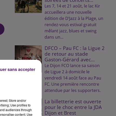
Les 7, 14 et 21 août, le lac Kir
accueillera une nouvelle
édition de D’Jazz à la Plage, un
rendez-vous estival gratuit
mêlant jazz, blues et swing
dans un...
DFCO – Pau FC : la Ligue 2
de retour au stade
Gaston-Gérard avec...
Le Dijon FCO lance sa saison
uer sans accepter
de Ligue 2 à domicile le
vendredi 14 août face au Pau
FC. Une première rencontre
attendue par les supporters.
erest: Store and/or
La billetterie est ouverte
tising; Use profiles to
pour le choc entre la JDA
tand audiences through
Dijon et Brest
personalise content; Use