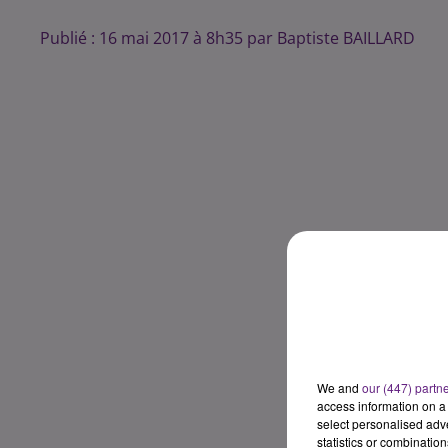
Publié : 16 mai 2017 à 8h35 par Baptiste BAILLARD
We and
our (447) partn
access information on a 
select personalised ad
statistics or combinatio