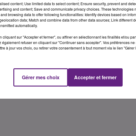
alised content; Use limited data to select content; Ensure security, prevent and detect
ertising and content; Save and communicate privacy choices. These technologies
and browsing data to offer following functionalities: Identify devices based on infor
eolocation data; Match and combine data from other data sources; Link different de
nsmitted automatically.
cliquant sur "Accepter et fermer", ou affiner en sélectionnant les finalités et/ou pa
 également refuser en cliquant sur "Continuer sans accepter". Vos préférences ne 
tre à jour vos choix, ou retirer votre consentement à tout moment via le lien "Gérer 
Gérer mes choix
Accepter et fermer