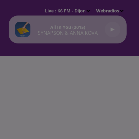
Live :
K6 FM - Dijon
Webradios
All In You (2015)
SYNAPSON & ANNA KOVA