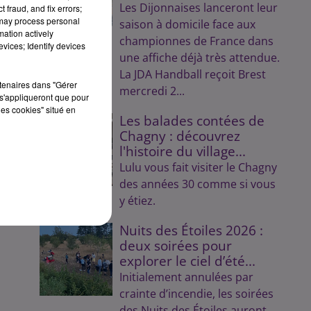
Les Dijonnaises lanceront leur
 fraud, and fix errors;
 may process personal
saison à domicile face aux
mation actively
championnes de France dans
vices; Identify devices
une affiche déjà très attendue.
La JDA Handball reçoit Brest
rtenaires dans "Gérer
mercredi 2...
s'appliqueront que pour
les cookies" situé en
Les balades contées de
Chagny : découvrez
l'histoire du village...
Lulu vous fait visiter le Chagny
des années 30 comme si vous
y étiez.
Nuits des Étoiles 2026 :
deux soirées pour
explorer le ciel d’été...
Initialement annulées par
crainte d’incendie, les soirées
des Nuits des Étoiles auront