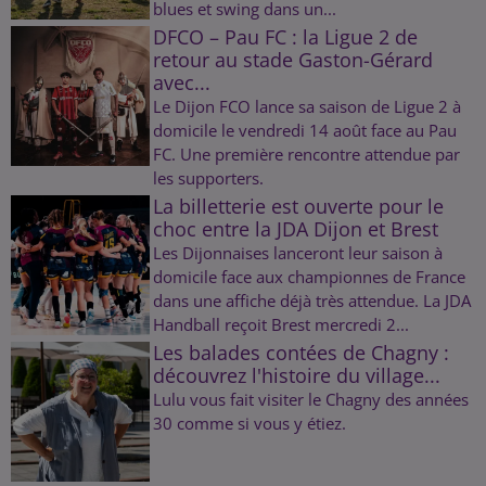
blues et swing dans un...
DFCO – Pau FC : la Ligue 2 de
retour au stade Gaston-Gérard
avec...
Le Dijon FCO lance sa saison de Ligue 2 à
domicile le vendredi 14 août face au Pau
FC. Une première rencontre attendue par
les supporters.
La billetterie est ouverte pour le
choc entre la JDA Dijon et Brest
Les Dijonnaises lanceront leur saison à
domicile face aux championnes de France
dans une affiche déjà très attendue. La JDA
Handball reçoit Brest mercredi 2...
Les balades contées de Chagny :
découvrez l'histoire du village...
Lulu vous fait visiter le Chagny des années
30 comme si vous y étiez.