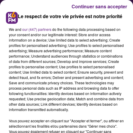
Continuer sans accepter
Le respect de votre vie privée est notre priorité
We and
our (447) partners
do the following data processing based on
your consent and/or our legitimate interest: Store and/or access
information on a device; Use limited data to select advertising; Create
profiles for personalised advertising; Use profiles to select personalised
advertising; Measure advertising performance; Measure content
Prise de CirQ : Dijon fait son
performance; Understand audiences through statistics or combinations
of data from different sources; Develop and improve services; Create
cirque cette semaine
profiles to personalise content; Use profiles to select personalised
content; Use limited data to select content; Ensure security, prevent and
detect fraud, and fix errors; Deliver and present advertising and content;
L'association CirQ'ônflex a lancé
Save and communicate privacy choices. These technologies may
process personal data such as IP address and browsing data to offer
jeudi soir au théâtre Mansart de
following functionalities: Identify devices based on information actively
Dijon l'édition 2017 de son festival
requested; Use precise geolocation data; Match and combine data from
other data sources; Link different devices; Identify devices based on
Prise de CirQ'. Jusqu'au 22 avril, il
information transmitted automatically.
vise à dépoussiérer l'image
Vous pouvez accepter en cliquant sur "Accepter et fermer", ou affiner en
traditionnelle du cirque à travers
sélectionnant les finalités et/ou partenaires dans "Gérer mes choix".
des événements dans toute
Vous pouvez également refuser en cliquant sur "Continuer sans