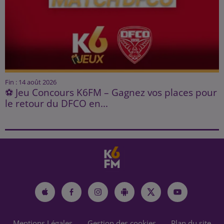
Fin : 14 août 2026
⚽ Jeu Concours K6FM – Gagnez vos places pour
le retour du DFCO en...
Mentions Légales
Gestion des cookies
Plan du site