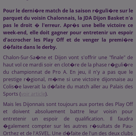
Pour le derni�re match de la saison r�guli�re sur le
parquet du voisin Chalonnais, la JDA Dijon Basket n'a
pas le droit � l'erreur. Apr�s une belle victoire ce
week-end, elle doit gagner pour entretenir un espoir
d'accrocher les Play Off et de venger la premi�re
d�faite dans le derby.
Chalon-Sur-Sa�ne et Dijon vont s'offrir une "finale" de
haut vol ce mardi soir en clot�re de la phase r�guli�re
du championnat de Pro A. En jeu, il n'y a pas que le
prestige r�gional, m�me si une victoire dijonnaise au
Colis�e laverait la d�faite du match aller au Palais des
Sports (
voir article
).
Mais les Dijonnais sont toujours aux portes des Play Off
et doivent absoluement battre leur voisin pour
entretenir un espoir de qualification. Il faudra
�galement compter sur les autres r�sultats de Pau-
Orthez et de l'ASVEL. Une d�faite de l'un des deux clubs