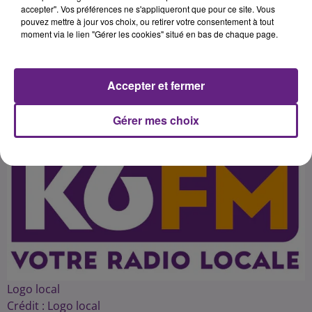
entretenir un espoir d'accrocher les
accepter". Vos préférences ne s'appliqueront que pour ce site. Vous
pouvez mettre à jour vos choix, ou retirer votre consentement à tout
Play Off et de venger la première
moment via le lien "Gérer les cookies" situé en bas de chaque page.
Accepter et fermer
Publié : 9 mai 2016 à 16h58 par 45
Gérer mes choix
Logo local
Crédit :
Logo local