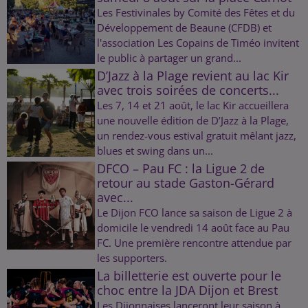
Les Festivinales by Comité des Fêtes et du
Développement de Beaune (CFDB) et
l'association Les Copains de Timéo invitent
le public à partager un grand...
D’Jazz à la Plage revient au lac Kir
avec trois soirées de concerts...
Les 7, 14 et 21 août, le lac Kir accueillera
une nouvelle édition de D’Jazz à la Plage,
un rendez-vous estival gratuit mêlant jazz,
blues et swing dans un...
DFCO – Pau FC : la Ligue 2 de
retour au stade Gaston-Gérard
avec...
Le Dijon FCO lance sa saison de Ligue 2 à
domicile le vendredi 14 août face au Pau
FC. Une première rencontre attendue par
les supporters.
La billetterie est ouverte pour le
choc entre la JDA Dijon et Brest
Les Dijonnaises lanceront leur saison à