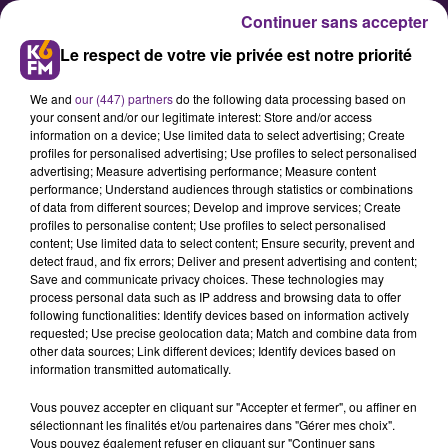
Continuer sans accepter
Le respect de votre vie privée est notre priorité
We and
our (447) partners
do the following data processing based on
your consent and/or our legitimate interest: Store and/or access
information on a device; Use limited data to select advertising; Create
profiles for personalised advertising; Use profiles to select personalised
advertising; Measure advertising performance; Measure content
Pro A : La JDA Dijon Basket a
performance; Understand audiences through statistics or combinations
of data from different sources; Develop and improve services; Create
rendez-vous avec son destin à
profiles to personalise content; Use profiles to select personalised
Chalon
content; Use limited data to select content; Ensure security, prevent and
detect fraud, and fix errors; Deliver and present advertising and content;
Save and communicate privacy choices. These technologies may
process personal data such as IP address and browsing data to offer
Pour le dernière match de la saison
following functionalities: Identify devices based on information actively
régulière ce soir sur le parquet du
requested; Use precise geolocation data; Match and combine data from
other data sources; Link different devices; Identify devices based on
voisin Chalonnais, la JDA Dijon
information transmitted automatically.
Basket n'a pas le droit à l'erreur.
Vous pouvez accepter en cliquant sur "Accepter et fermer", ou affiner en
Après une belle victoire ce week-
sélectionnant les finalités et/ou partenaires dans "Gérer mes choix".
end, elle doit gagner pour
Vous pouvez également refuser en cliquant sur "Continuer sans