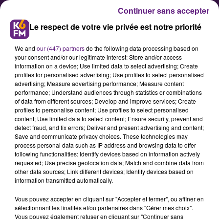
Continuer sans accepter
Le respect de votre vie privée est notre priorité
We and
our (447) partners
do the following data processing based on
your consent and/or our legitimate interest: Store and/or access
information on a device; Use limited data to select advertising; Create
profiles for personalised advertising; Use profiles to select personalised
advertising; Measure advertising performance; Measure content
Respect du télétravail : 578
performance; Understand audiences through statistics or combinations
of data from different sources; Develop and improve services; Create
contrôles cette année dans la
profiles to personalise content; Use profiles to select personalised
région
content; Use limited data to select content; Ensure security, prevent and
detect fraud, and fix errors; Deliver and present advertising and content;
Save and communicate privacy choices. These technologies may
process personal data such as IP address and browsing data to offer
Les Directions régionales de
following functionalities: Identify devices based on information actively
l’économie, de l’emploi, du travail
requested; Use precise geolocation data; Match and combine data from
other data sources; Link different devices; Identify devices based on
et des solidarités (DREETS) viennent
information transmitted automatically.
de publier les résultats des
Vous pouvez accepter en cliquant sur "Accepter et fermer", ou affiner en
interventions de l’inspection du
sélectionnant les finalités et/ou partenaires dans "Gérer mes choix".
travail dans les entreprises de la
Vous pouvez également refuser en cliquant sur "Continuer sans