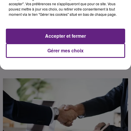
région en 2021. Celle-ci vérifiait si le
accepter". Vos préférences ne s'appliqueront que pour ce site. Vous
pouvez mettre à jour vos choix, ou retirer votre consentement à tout
protocole national pour la santé et
moment via le lien "Gérer les cookies" situé en bas de chaque page.
la sécurité des salariés face à
l’épidémie de Covid-19 était bien
respecté. Ci-dessous le
Accepter et fermer
communiqué.
Gérer mes choix
Publié : 27 avril 2021 à 16h00 par Dimitri Coutand