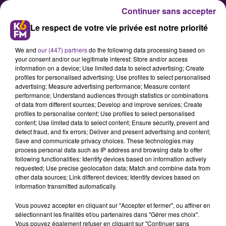
Continuer sans accepter
Le respect de votre vie privée est notre priorité
We and
our (447) partners
do the following data processing based on
your consent and/or our legitimate interest: Store and/or access
information on a device; Use limited data to select advertising; Create
profiles for personalised advertising; Use profiles to select personalised
advertising; Measure advertising performance; Measure content
Saint-Apollinaire est à vendre !
performance; Understand audiences through statistics or combinations
of data from different sources; Develop and improve services; Create
profiles to personalise content; Use profiles to select personalised
content; Use limited data to select content; Ensure security, prevent and
Dans le cadre de la programmation
detect fraud, and fix errors; Deliver and present advertising and content;
estivale « Un été à la Redoute », la
Save and communicate privacy choices. These technologies may
process personal data such as IP address and browsing data to offer
ville de Saint-Apollinaire propose
following functionalities: Identify devices based on information actively
une déambulation théâtrale et
requested; Use precise geolocation data; Match and combine data from
other data sources; Link different devices; Identify devices based on
humoristique ce vendredi à 18h30.
information transmitted automatically.
Vous pouvez accepter en cliquant sur "Accepter et fermer", ou affiner en
sélectionnant les finalités et/ou partenaires dans "Gérer mes choix".
Publié : 20 juillet 2018 à 4h00 par Fabrice Aubry
Vous pouvez également refuser en cliquant sur "Continuer sans