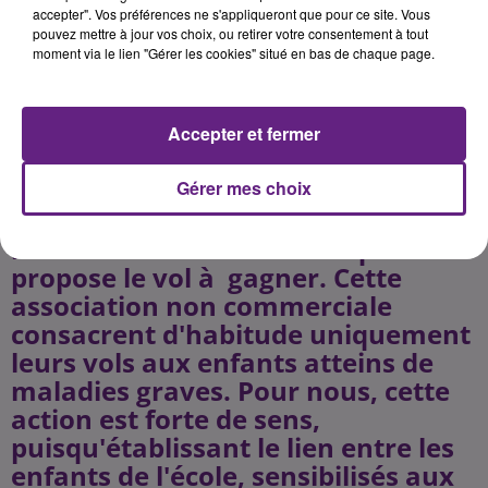
80 ème anniversaire de la Route
accepter". Vos préférences ne s'appliqueront que pour ce site. Vous
pouvez mettre à jour vos choix, ou retirer votre consentement à tout
des Grands Crus :Grande Tombola
moment via le lien "Gérer les cookies" situé en bas de chaque page.
solidaire pour gagner un survol du
vignoble en montgolfière :Tentez
de gagner un vol en montgolfière
Accepter et fermer
pour 2 personnes, d'une valeur de
450â¬. Les participations seront
Gérer mes choix
ensuite entièrement reversées à
l'association CHU là -haut qui
propose le vol à gagner. Cette
association non commerciale
consacrent d'habitude uniquement
leurs vols aux enfants atteins de
maladies graves. Pour nous, cette
action est forte de sens,
puisqu'établissant le lien entre les
enfants de l'école, sensibilisés aux