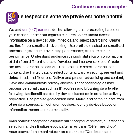
Continuer sans accepter
Le respect de votre vie privée est notre priorité
We and
our (447) partners
do the following data processing based on
your consent and/or our legitimate interest: Store and/or access
information on a device; Use limited data to select advertising; Create
profiles for personalised advertising; Use profiles to select personalised
advertising; Measure advertising performance; Measure content
Salon de l'Artisanat et de la
performance; Understand audiences through statistics or combinations
of data from different sources; Develop and improve services; Create
Gastronomie Nuits Saint
profiles to personalise content; Use profiles to select personalised
Georges 2017
content; Use limited data to select content; Ensure security, prevent and
detect fraud, and fix errors; Deliver and present advertising and content;
Save and communicate privacy choices. These technologies may
process personal data such as IP address and browsing data to offer
Une cinquantaine d'exposants,
following functionalities: Identify devices based on information actively
artisans d'art et gastronomie,
requested; Use precise geolocation data; Match and combine data from
other data sources; Link different devices; Identify devices based on
dégustation de bières, vins, huîtres
information transmitted automatically.
et escargots. Animations pour les
Vous pouvez accepter en cliquant sur "Accepter et fermer", ou affiner en
enfants.àvénement important
sélectionnant les finalités et/ou partenaires dans "Gérer mes choix".
pendant le salon, dans le cadre du
Vous pouvez également refuser en cliquant sur "Continuer sans