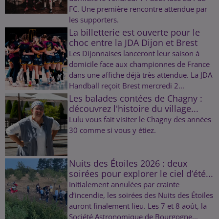
FC. Une première rencontre attendue par
les supporters.
La billetterie est ouverte pour le
choc entre la JDA Dijon et Brest
Les Dijonnaises lanceront leur saison à
domicile face aux championnes de France
dans une affiche déjà très attendue. La JDA
Handball reçoit Brest mercredi 2...
Les balades contées de Chagny :
découvrez l'histoire du village...
Lulu vous fait visiter le Chagny des années
30 comme si vous y étiez.
Nuits des Étoiles 2026 : deux
soirées pour explorer le ciel d’été...
Initialement annulées par crainte
d’incendie, les soirées des Nuits des Étoiles
auront finalement lieu. Les 7 et 8 août, la
Société Astronomique de Bourgogne...