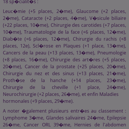
18 sp�cialit�s :
Leuc�mie (+5 places, 2�me), Glaucome (+2 places,
2�me), Cataracte (+2 places, 4�me), V�sicule biliaire
(+22 places, 10�me), Chirurgie des carotides (+7 places,
10�me), Traumatologie de la face (+6 places, 12�me),
Diab�te (+6 places, 12�me), Chirurgie du rachis (+8
places, 12e), Scl�rose en Plaques (+1 place, 13�me),
Cancers de la peau (+13 places, 13�me), Pneumologie
(+8 places, 16�me), Chirurgie des art�res (+5 places,
20�me), Cancer de la prostate (+25 places, 20�me),
Chirurgie du nez et des sinus (+13 places, 21�me),
Proth�se de la hanche (+14 places, 23�me),
Chirurgie de la cheville (+1 place, 24�me),
Neurochirurgie (+2 places, 26�me), et enfin Maladies
hormonales (+9 places, 29�me).
A noter �galement plusieurs entr�es au classement :
Lymphome 3�me, Glandes salivaires 24�me, Epilepsie
26�me, Cancer ORL 39�me, Hernies de l'abdomen