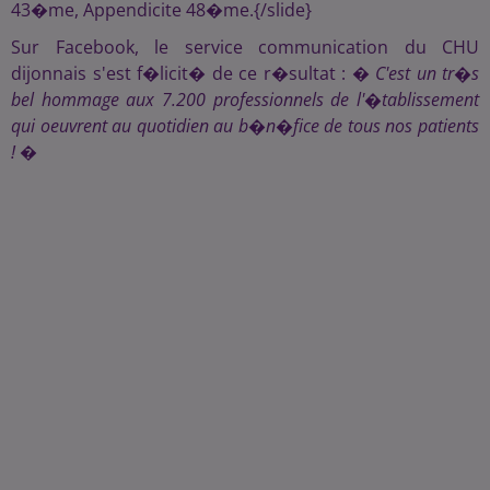
43�me, Appendicite 48�me.{/slide}
Sur Facebook, le service communication du CHU
dijonnais s'est f�licit� de ce r�sultat : �
C'est un tr�s
bel hommage aux 7.200 professionnels de l'�tablissement
qui oeuvrent au quotidien au b�n�fice de tous nos patients
!
�