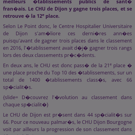
meilleurs �tablissements publics de sant�
fran�ais. Le CHU de Dijon y gagne trois places, et se
e
retrouve � la 12
place.
Selon Le Point donc, le Centre Hospitalier Universitaire
de Dijon s'am�liore ces derni�res ann�es
puisqu'avant de gagner trois places dans le classement
en 2016, l'�tablissement avait d�j� gagner trois rangs
lors des deux classements pr�c�dents.
e
En deux ans, le CHU est donc pass� de la 21
place �
une place proche du Top 10 des �tablissements, sur un
total de 1400 �tablissements class�s, avec 66
sp�cialit�s.
{slide= D�couvrez l'�volution au classement dans
chaque sp�cialit�}
Le CHU de Dijon est pr�sent dans 44 sp�cialit�s sur
66. Pour ce nouveau palmar�s, le CHU Dijon Bourgogne
voit par ailleurs la progression de son classement dans