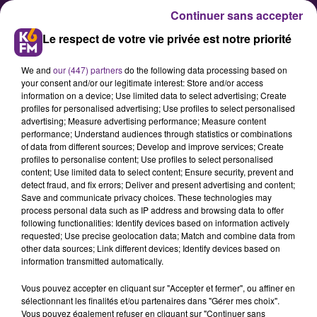
Continuer sans accepter
Le respect de votre vie privée est notre priorité
We and
our (447) partners
do the following data processing based on
your consent and/or our legitimate interest: Store and/or access
information on a device; Use limited data to select advertising; Create
profiles for personalised advertising; Use profiles to select personalised
advertising; Measure advertising performance; Measure content
Santé : le CHU de Dijon proche
performance; Understand audiences through statistics or combinations
of data from different sources; Develop and improve services; Create
du Top 10 selon Le Point
profiles to personalise content; Use profiles to select personalised
content; Use limited data to select content; Ensure security, prevent and
detect fraud, and fix errors; Deliver and present advertising and content;
Dans son numéro diffusé ce jeudi,
Save and communicate privacy choices. These technologies may
process personal data such as IP address and browsing data to offer
le magazine Le Point publie son
following functionalities: Identify devices based on information actively
traditionnel classement annuel des
requested; Use precise geolocation data; Match and combine data from
other data sources; Link different devices; Identify devices based on
meilleurs établissements publics de
information transmitted automatically.
santé français. Le CHU de Dijon y
Vous pouvez accepter en cliquant sur "Accepter et fermer", ou affiner en
gagne trois places, et se retrouve à
sélectionnant les finalités et/ou partenaires dans "Gérer mes choix".
Vous pouvez également refuser en cliquant sur "Continuer sans