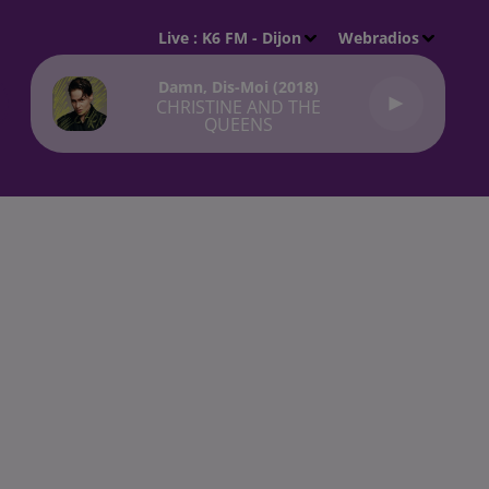
Live :
K6 FM - Dijon
Webradios
Damn, Dis-Moi (2018)
CHRISTINE AND THE
QUEENS