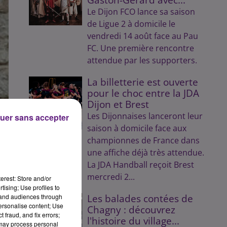
Le Dijon FCO lance sa saison
de Ligue 2 à domicile le
vendredi 14 août face au Pau
FC. Une première rencontre
attendue par les supporters.
La billetterie est ouverte
pour le choc entre la JDA
Dijon et Brest
Les Dijonnaises lanceront leur
uer sans accepter
saison à domicile face aux
championnes de France dans
une affiche déjà très attendue.
La JDA Handball reçoit Brest
mercredi 2...
erest: Store and/or
tising; Use profiles to
tand audiences through
Les balades contées de
personalise content; Use
Chagny : découvrez
 fraud, and fix errors;
l'histoire du village...
 may process personal