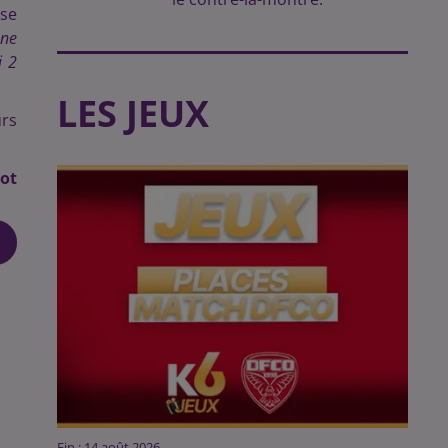
nse
 ne
i 2
LES JEUX
urs
not
Fin : 14 août 2026