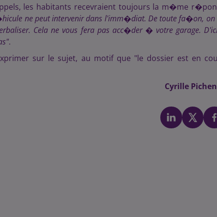
appels, les habitants recevraient toujours la m�me r�po
hicule ne peut intervenir dans l'imm�diat. De toute fa�on, on
erbaliser. Cela ne vous fera pas acc�der � votre garage. D'ic
as"
.
xprimer sur le sujet, au motif que "le dossier est en co
Cyrille Piche