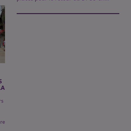
S
LA
rs
ire