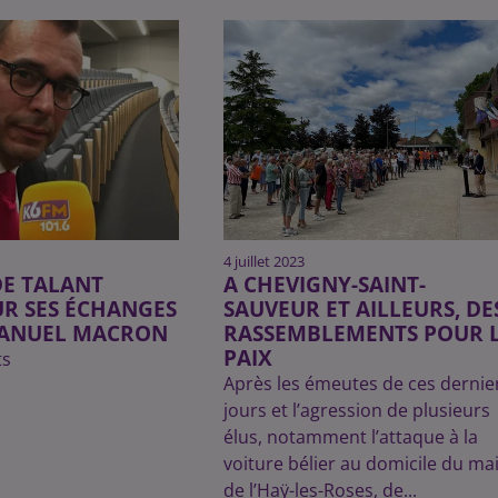
4 juillet 2023
DE TALANT
A CHEVIGNY-SAINT-
UR SES ÉCHANGES
SAUVEUR ET AILLEURS, DE
ANUEL MACRON
RASSEMBLEMENTS POUR 
PAIX
ts
Après les émeutes de ces dernie
jours et l’agression de plusieurs
élus, notamment l’attaque à la
voiture bélier au domicile du ma
de l’Haÿ-les-Roses, de...