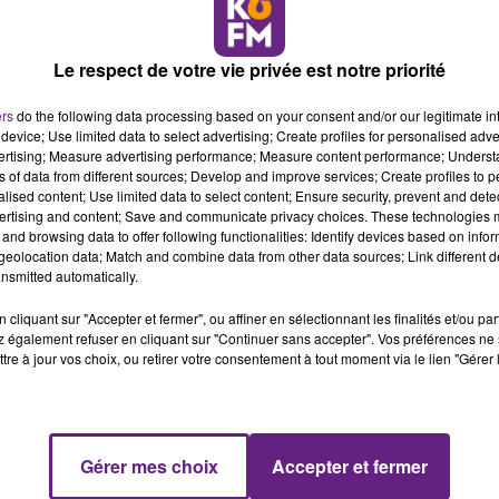
 certains quartiers de la ville, un couvre-feu avait été mis 
Le respect de votre vie privée est notre priorité
s la nuit (de 22h à 6h) dans certaines zones. Un couvre-feu q
onduit ce lundi et jusqu’au 18 août. « L'ordre public n'est pas
ers
do the following data processing based on your consent and/or our legitimate int
e, Thierry Falconnet. Des voitures ayant notamment été
device; Use limited data to select advertising; Create profiles for personalised adver
vertising; Measure advertising performance; Measure content performance; Unders
ns of data from different sources; Develop and improve services; Create profiles to 
is Rebsamen, ont souhaité interpeller dans un communiqué l
alised content; Use limited data to select content; Ensure security, prevent and detect
ertising and content; Save and communicate privacy choices. These technologies
and browsing data to offer following functionalities: Identify devices based on infor
eolocation data; Match and combine data from other data sources; Link different de
nsmitted automatically.
es voitures brûlent dans les quartiers de nos communes. Chaque
s brûlés, des aménagements urbains fracassés, les transports
cliquant sur "Accepter et fermer", ou affiner en sélectionnant les finalités et/ou pa
 également refuser en cliquant sur "Continuer sans accepter". Vos préférences ne 
mpiers caillassés par des individus qui se comportent - disons-le 
tre à jour vos choix, ou retirer votre consentement à tout moment via le lien "Gérer 
ts, les équipes municipales nettoient et réparent. Parfois, en
all d’immeuble a pris feu. Il s’agit là de graves violences urbaine
le.
ilence des députés de Dijon de La République En Marche. Font-i
Gérer mes choix
Accepter et fermer
nous faisons tout ce qui est en notre pouvoir, mais il faut arrêter