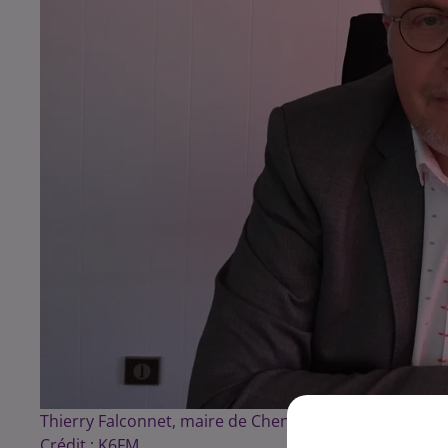
Thierry Falconnet, maire de Chen�ve
Crédit :
K6FM