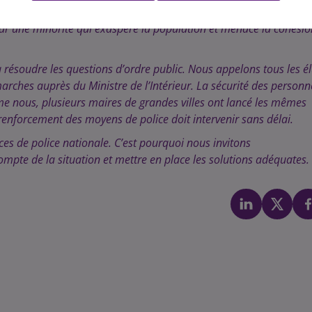
étence. Seule la présence accrue de la police nationale permettra
ar une minorité qui exaspère la population et menace la cohésio
 résoudre les questions d’ordre public. Nous appelons tous les é
arches auprès du Ministre de l’Intérieur. La sécurité des personn
me nous, plusieurs maires de grandes villes ont lancé les mêmes
 renforcement des moyens de police doit intervenir sans délai.
ces de police nationale. C’est pourquoi nous invitons
compte de la situation et mettre en place les solutions adéquates.