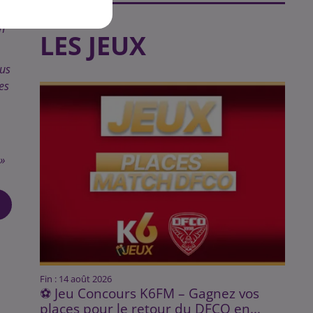
n
LES JEUX
lus
es
 »
Fin : 14 août 2026
⚽ Jeu Concours K6FM – Gagnez vos
places pour le retour du DFCO en...