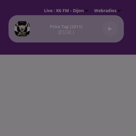
Live :
K6 FM - Dijon
Webradios
Price Tag (2011)
JESSIE J