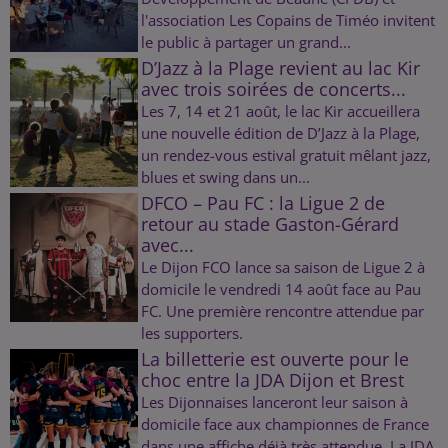
l'association Les Copains de Timéo invitent
le public à partager un grand...
D’Jazz à la Plage revient au lac Kir
avec trois soirées de concerts...
Les 7, 14 et 21 août, le lac Kir accueillera
une nouvelle édition de D’Jazz à la Plage,
un rendez-vous estival gratuit mêlant jazz,
blues et swing dans un...
DFCO – Pau FC : la Ligue 2 de
retour au stade Gaston-Gérard
avec...
Le Dijon FCO lance sa saison de Ligue 2 à
domicile le vendredi 14 août face au Pau
FC. Une première rencontre attendue par
les supporters.
La billetterie est ouverte pour le
choc entre la JDA Dijon et Brest
Les Dijonnaises lanceront leur saison à
domicile face aux championnes de France
dans une affiche déjà très attendue. La JDA