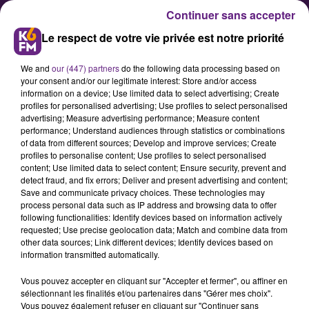
Continuer sans accepter
Le respect de votre vie privée est notre priorité
We and
our (447) partners
do the following data processing based on
your consent and/or our legitimate interest: Store and/or access
information on a device; Use limited data to select advertising; Create
profiles for personalised advertising; Use profiles to select personalised
advertising; Measure advertising performance; Measure content
Une collecte de sang sur rendez-
performance; Understand audiences through statistics or combinations
of data from different sources; Develop and improve services; Create
vous ce jeudi à Fontaine lès-
profiles to personalise content; Use profiles to select personalised
Dijon
content; Use limited data to select content; Ensure security, prevent and
detect fraud, and fix errors; Deliver and present advertising and content;
Save and communicate privacy choices. These technologies may
process personal data such as IP address and browsing data to offer
L’Etablissement Français du Sang
following functionalities: Identify devices based on information actively
organise une nouvelle collecte de
requested; Use precise geolocation data; Match and combine data from
other data sources; Link different devices; Identify devices based on
sang sur rendez-vous ce jeudi
information transmitted automatically.
après-midi au centre animation
Vous pouvez accepter en cliquant sur "Accepter et fermer", ou affiner en
Pierre Jacques, à Fontaine Les
sélectionnant les finalités et/ou partenaires dans "Gérer mes choix".
Dijon. Ci-dessous les précisions de
Vous pouvez également refuser en cliquant sur "Continuer sans