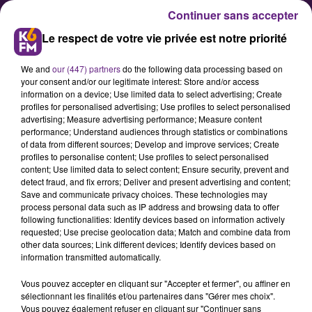
Continuer sans accepter
Le respect de votre vie privée est notre priorité
We and
our (447) partners
do the following data processing based on
your consent and/or our legitimate interest: Store and/or access
information on a device; Use limited data to select advertising; Create
profiles for personalised advertising; Use profiles to select personalised
advertising; Measure advertising performance; Measure content
Une haute distinction pour le
performance; Understand audiences through statistics or combinations
of data from different sources; Develop and improve services; Create
monument aux morts de Dijon ?
profiles to personalise content; Use profiles to select personalised
content; Use limited data to select content; Ensure security, prevent and
detect fraud, and fix errors; Deliver and present advertising and content;
Le monument aux morts situé sur
Save and communicate privacy choices. These technologies may
process personal data such as IP address and browsing data to offer
le rond-point ¬Edmond-Michelet à
following functionalities: Identify devices based on information actively
Dijon pourrait recevoir le titre de
requested; Use precise geolocation data; Match and combine data from
other data sources; Link different devices; Identify devices based on
monument historique.
information transmitted automatically.
Vous pouvez accepter en cliquant sur "Accepter et fermer", ou affiner en
sélectionnant les finalités et/ou partenaires dans "Gérer mes choix".
Publié : 26 décembre 2017 à 16h30 par Fabrice Aubry
Vous pouvez également refuser en cliquant sur "Continuer sans