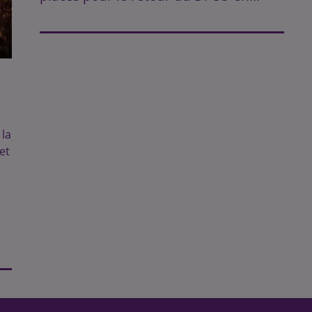
 la
et