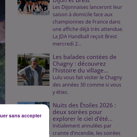
Les Dijonnaises lanceront leur
saison à domicile face aux
championnes de France dans
une affiche déjà très attendue.
La JDA Handball reçoit Brest
mercredi 2...
Les balades contées de
Chagny : découvrez
l'histoire du village...
Lulu vous fait visiter le Chagny
des années 30 comme si vous
y étiez.
Nuits des Étoiles 2026 :
deux soirées pour
uer sans accepter
explorer le ciel d’été...
Initialement annulées par
crainte d’incendie, les soirées