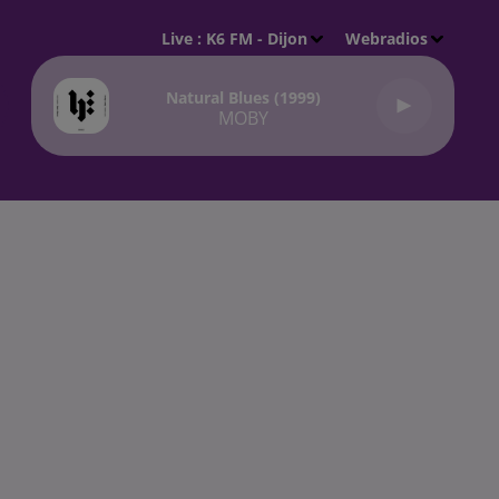
Live :
K6 FM - Dijon
Webradios
Natural Blues (1999)
MOBY