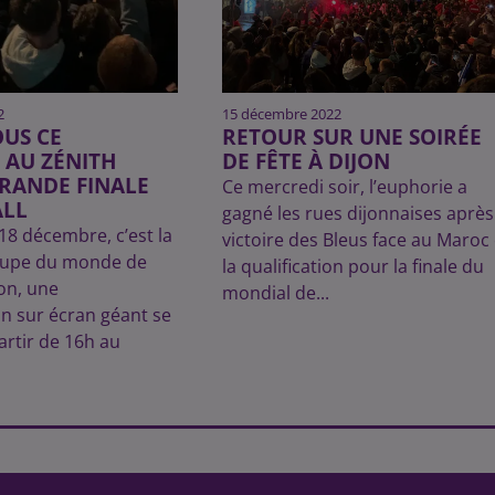
2
15 décembre 2022
US CE
RETOUR SUR UNE SOIRÉE
 AU ZÉNITH
DE FÊTE À DIJON
RANDE FINALE
Ce mercredi soir, l’euphorie a
ALL
gagné les rues dijonnaises après
8 décembre, c’est la
victoire des Bleus face au Maroc 
coupe du monde de
la qualification pour la finale du
jon, une
mondial de...
on sur écran géant se
artir de 16h au