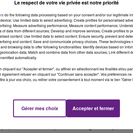
Le respect de votre vie privée est notre priorité
 juillet 2018. A Dijon, ce fut une journée presque parfaite,
nt en milieu d'après-midi et qui ont quelques peu rafraich
ers
do the following data processing based on your consent and/or our legitimate int
té chaude !
device; Use limited data to select advertising; Create profiles for personalised adver
vertising; Measure advertising performance; Measure content performance; Unders
 ont fait le plein. Certain avaient réservés leur place en
ns of data from different sources; Develop and improve services; Create profiles to 
alised content; Use limited data to select content; Ensure security, prevent and detect
 avant le coup d'envoi du match.
ertising and content; Save and communicate privacy choices. These technologies
énith qui aura accueilli plus de 5 000 personnes pour voir c
and browsing data to offer following functionalities: Identify devices based on infor
eolocation data; Match and combine data from other data sources; Link different de
nsmitted automatically.
t le monde retenait son souffle mais les explosions de joie e
cliquant sur "Accepter et fermer", ou affiner en sélectionnant les finalités et/ou pa
 buts marqués en faveur de l'équipe de France.
 également refuser en cliquant sur "Continuer sans accepter". Vos préférences ne 
tre à jour vos choix, ou retirer votre consentement à tout moment via le lien "Gérer 
cité des Ducs. Jeunes, moins jeunes, tout le monde était dans 
cs / Rouges, des cris, des chants ou des coups de klaksons
lace Emile Zola, certains ont choisi d'aller se baigner dans l
tres faisaient le show en brandissant de grands drapeaux sur
Gérer mes choix
Accepter et fermer
chée à certains endroits avec quelques échauffourées qui son
ique, mais heuresement pas d'incidents grave à déplorer.