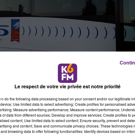
Contin
Le respect de votre vie privée est notre priorité
 Côte-d'Or
ers
do the following data processing based on your consent and/or our legitimate int
device; Use limited data to select advertising; Create profiles for personalised adver
vertising; Measure advertising performance; Measure content performance; Unders
ns of data from different sources; Develop and improve services; Create profiles to 
Météo France jusqu'à demain midi pour le département de la
alised content; Use limited data to select content; Ensure security, prevent and detect
ertising and content; Save and communicate privacy choices. These technologies
s cette nuit et demain matin, le préfet de la Côte-d'Or
and browsing data to offer following functionalities: Identify devices based on infor