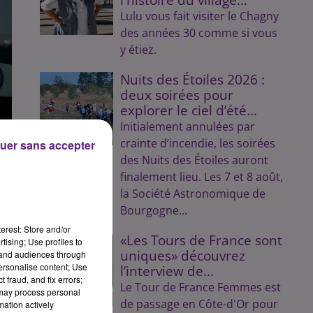
Lulu vous fait visiter le Chagny
des années 30 comme si vous
y étiez.
Nuits des Étoiles 2026 :
deux soirées pour
explorer le ciel d’été...
Initialement annulées par
crainte d’incendie, les soirées
uer sans accepter
des Nuits des Étoiles auront
finalement lieu. Les 7 et 8 août,
la Société Astronomique de
Bourgogne...
erest: Store and/or
«Les Tours de France sont
tising; Use profiles to
uniques» découvrez
tand audiences through
personalise content; Use
l’interview de...
 fraud, and fix errors;
Le Tour de France Femmes est
 may process personal
de passage en Côte-d'Or pour
mation actively