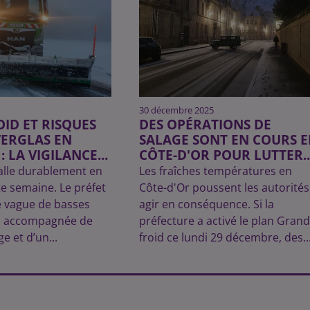
30 décembre 2025
ID ET RISQUES
DES OPÉRATIONS DE
VERGLAS EN
SALAGE SONT EN COURS 
: LA VIGILANCE...
CÔTE-D'OR POUR LUTTER..
stalle durablement en
Les fraîches températures en
te semaine. Le préfet
Côte-d'Or poussent les autorités
e vague de basses
agir en conséquence. Si la
s accompagnée de
préfecture a activé le plan Grand
e et d’un...
froid ce lundi 29 décembre, des..