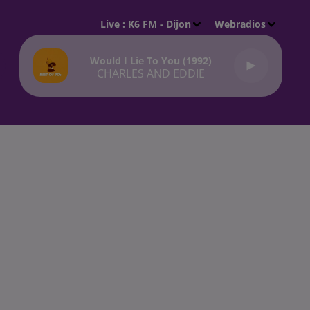
Live :
K6 FM - Dijon
Webradios
Would I Lie To You (1992)
CHARLES AND EDDIE