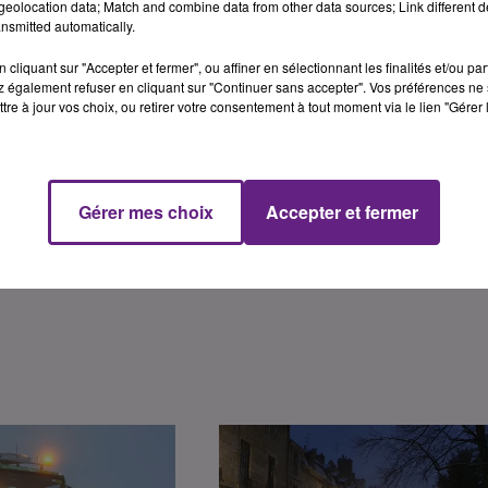
eolocation data; Match and combine data from other data sources; Link different de
aires le vendredi 22 novembre de 5H à midi, sur l’ensemble d
nsmitted automatically.
Côte-d'Or. A noter que les lignes régulières ne sont pas
cliquant sur "Accepter et fermer", ou affiner en sélectionnant les finalités et/ou pa
 également refuser en cliquant sur "Continuer sans accepter". Vos préférences ne 
tre à jour vos choix, ou retirer votre consentement à tout moment via le lien "Gérer 
ulation des transports scolaires est prolongée jusqu’à 15h ce
Gérer mes choix
Accepter et fermer