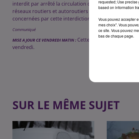
requested; Use precise g
interdit par arrêté la circulation des transports scol
based on information tra
réseaux routiers et autoroutiers du département de la 
concernées par cette interdiction.
Vous pouvez accepter en 
mes choix". Vous pouvez
Communiqué
ce site. Vous pouvez met
bas de chaque page.
Cette interdiction de circ
MISE A JOUR CE VENDREDI MATIN :
vendredi.
SUR LE MÊME SUJET