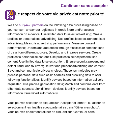
Continuer sans accepter
Le respect de votre vie privée est notre priorité
We and
our (447) partners
do the following data processing based on
your consent and/or our legitimate interest: Store and/or access
information on a device; Use limited data to select advertising; Create
profiles for personalised advertising; Use profiles to select personalised
advertising; Measure advertising performance; Measure content
Un nouveau point deal dans le
performance; Understand audiences through statistics or combinations
of data from different sources; Develop and improve services; Create
quartier Montchapet ?
profiles to personalise content; Use profiles to select personalised
content; Use limited data to select content; Ensure security, prevent and
detect fraud, and fix errors; Deliver and present advertising and content;
Un habitant de la rue Caroline
Save and communicate privacy choices. These technologies may
process personal data such as IP address and browsing data to offer
Aigle, à Dijon, nous a contactés
following functionalities: Identify devices based on information actively
pour nous signaler la présence
requested; Use precise geolocation data; Match and combine data from
other data sources; Link different devices; Identify devices based on
continue de jeunes dans le
information transmitted automatically.
quartier, possiblement en raison
Vous pouvez accepter en cliquant sur "Accepter et fermer", ou affiner en
d’un trafic de drogue.
sélectionnant les finalités et/ou partenaires dans "Gérer mes choix".
Vous pouvez également refuser en cliquant sur "Continuer sans