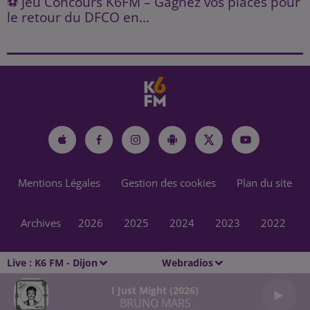
⚽ Jeu Concours K6FM – Gagnez vos places pour
le retour du DFCO en...
Mentions Légales
Gestion des cookies
Plan du site
Archives
2026
2025
2024
2023
2022
Live :
K6 FM - Dijon
Webradios
I Just Might (2026)
BRUNO MARS