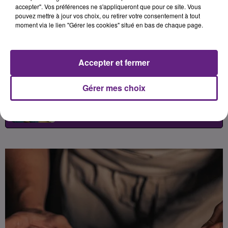
connaître des travaux
accepter". Vos préférences ne s'appliqueront que pour ce site. Vous
pouvez mettre à jour vos choix, ou retirer votre consentement à tout
d’agrandissement afin de devenir
moment via le lien "Gérer les cookies" situé en bas de chaque page.
une maison de haute gastronomie.
Accepter et fermer
Publié : 2 novembre 2025 à 15h00 par
Gérer mes choix
Léon Charpenay
-
Redacteur Web
Pigiste