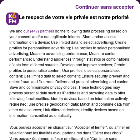
Continuer sans accepter
Le respect de votre vie privée est notre priorité
We and
our (447) partners
do the following data processing based on
your consent and/or our legitimate interest: Store and/or access
information on a device; Use limited data to select advertising; Create
profiles for personalised advertising; Use profiles to select personalised
advertising; Measure advertising performance; Measure content
Une nouvelle maison de haute
performance; Understand audiences through statistics or combinations
of data from different sources; Develop and improve services; Create
gastronomie à Dijon : le CIBO
profiles to personalise content; Use profiles to select personalised
lance des travaux
content; Use limited data to select content; Ensure security, prevent and
detect fraud, and fix errors; Deliver and present advertising and content;
d’agrandissement
Save and communicate privacy choices. These technologies may
process personal data such as IP address and browsing data to offer
following functionalities: Identify devices based on information actively
Le restaurant étoilé CIBO Dijon,
requested; Use precise geolocation data; Match and combine data from
other data sources; Link different devices; Identify devices based on
tenu par le chef Angelo Ferrigno,
information transmitted automatically.
entame un nouveau chapitre. À
Vous pouvez accepter en cliquant sur "Accepter et fermer", ou affiner en
partir de cet automne et jusqu’en
sélectionnant les finalités et/ou partenaires dans "Gérer mes choix".
mars prochain, l’établissement va
Vous pouvez également refuser en cliquant sur "Continuer sans