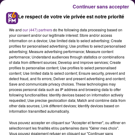
Continuer sans accepter
Le respect de votre vie privée est notre priorité
We and
our (447) partners
do the following data processing based on
your consent and/or our legitimate interest: Store and/or access
information on a device; Use limited data to select advertising; Create
profiles for personalised advertising; Use profiles to select personalised
advertising; Measure advertising performance; Measure content
Le Refugee Food Festival revient
performance; Understand audiences through statistics or combinations
of data from different sources; Develop and improve services; Create
à Dijon ce jeudi pour trois jours
profiles to personalise content; Use profiles to select personalised
de rencontres et de découvertes
content; Use limited data to select content; Ensure security, prevent and
detect fraud, and fix errors; Deliver and present advertising and content;
culinaires
Save and communicate privacy choices. These technologies may
process personal data such as IP address and browsing data to offer
following functionalities: Identify devices based on information actively
De ce jeudi 18 au samedi 20 juin,
requested; Use precise geolocation data; Match and combine data from
other data sources; Link different devices; Identify devices based on
Dijon accueillera la 7e édition du
information transmitted automatically.
Refugee Food Festival. Pendant
Vous pouvez accepter en cliquant sur "Accepter et fermer", ou affiner en
trois jours, cuisiniers réfugiés et
sélectionnant les finalités et/ou partenaires dans "Gérer mes choix".
professionnels locaux uniront leurs
Vous pouvez également refuser en cliquant sur "Continuer sans