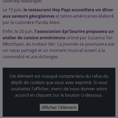
Sivaruby Nadarajah.
Le 19 juin,
le restaurant Hey Papi accueillera un dîner
aux saveurs géorgiennes
et latino-américaines élaboré
par la cuisinière Parida Alievi.
Enfin, le 20 juin,
l'association Epi'Sourire proposera un
atelier de cuisine arménienne
animé par Suzanna Ter-
Mkrtchyan, du traiteur Kër. La journée se poursuivra par
un repas partagé et un moment musical ouvert à la
convivialité et aux échanges.
Cet élément est masqué compte-tenu du refus du
dépôt de cookies que vous avez exprimé. Si vous
souhaitez l'afficher, merci de nous donner votre
accord en cliquant sur le bouton ci-dessous.
Afficher l'élément