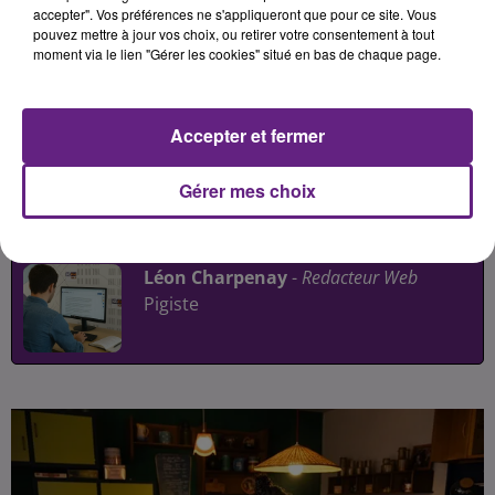
talents pour proposer des créations
accepter". Vos préférences ne s'appliqueront que pour ce site. Vous
pouvez mettre à jour vos choix, ou retirer votre consentement à tout
culinaires originales et favoriser les
moment via le lien "Gérer les cookies" situé en bas de chaque page.
rencontres autour de la
gastronomie. Cantines scolaires,
dîner thématique et atelier
Accepter et fermer
participatif sont au programme.
Gérer mes choix
Publié : 18 juin 2026 à 6h15 par
Léon Charpenay
-
Redacteur Web
Pigiste