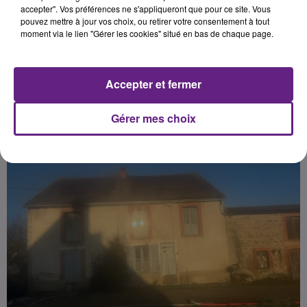
à l’hôpital de Beaune. Un dispositif
accepter". Vos préférences ne s'appliqueront que pour ce site. Vous
pouvez mettre à jour vos choix, ou retirer votre consentement à tout
d'une trentaine pompiers a été
moment via le lien "Gérer les cookies" situé en bas de chaque page.
mobilisé pour maîtriser les
flammes et sécuriser les lieux.
Accepter et fermer
Publié : 30 décembre 2025 à 12h20 par Quentin Toneatti
Gérer mes choix