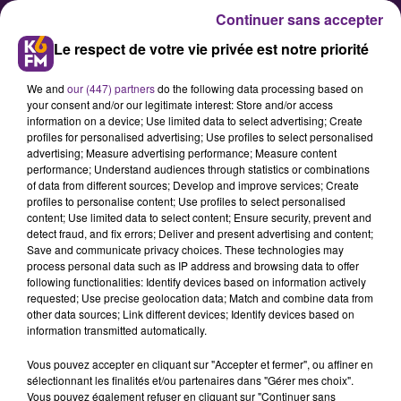
Continuer sans accepter
Le respect de votre vie privée est notre priorité
We and
our (447) partners
do the following data processing based on
your consent and/or our legitimate interest: Store and/or access
information on a device; Use limited data to select advertising; Create
profiles for personalised advertising; Use profiles to select personalised
advertising; Measure advertising performance; Measure content
Une personne gravement
performance; Understand audiences through statistics or combinations
of data from different sources; Develop and improve services; Create
blessée transportée à l'hôpital
profiles to personalise content; Use profiles to select personalised
de Beaune après un incendie à
content; Use limited data to select content; Ensure security, prevent and
detect fraud, and fix errors; Deliver and present advertising and content;
son domicile
Save and communicate privacy choices. These technologies may
process personal data such as IP address and browsing data to offer
following functionalities: Identify devices based on information actively
Un incendie s’est déclaré ce mardi
requested; Use precise geolocation data; Match and combine data from
other data sources; Link different devices; Identify devices based on
matin dans une habitation située à
information transmitted automatically.
Allerey, en Côte-d’Or. Blessé,
Vous pouvez accepter en cliquant sur "Accepter et fermer", ou affiner en
l’occupant a été secouru par les
sélectionnant les finalités et/ou partenaires dans "Gérer mes choix".
sapeurs-pompiers et transporté en
Vous pouvez également refuser en cliquant sur "Continuer sans