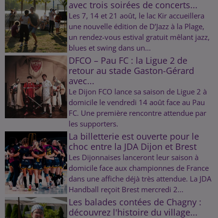
avec trois soirées de concerts...
Les 7, 14 et 21 août, le lac Kir accueillera
une nouvelle édition de D’Jazz à la Plage,
un rendez-vous estival gratuit mêlant jazz,
blues et swing dans un...
DFCO – Pau FC : la Ligue 2 de
retour au stade Gaston-Gérard
avec...
Le Dijon FCO lance sa saison de Ligue 2 à
domicile le vendredi 14 août face au Pau
FC. Une première rencontre attendue par
les supporters.
La billetterie est ouverte pour le
choc entre la JDA Dijon et Brest
Les Dijonnaises lanceront leur saison à
domicile face aux championnes de France
dans une affiche déjà très attendue. La JDA
Handball reçoit Brest mercredi 2...
Les balades contées de Chagny :
découvrez l'histoire du village...