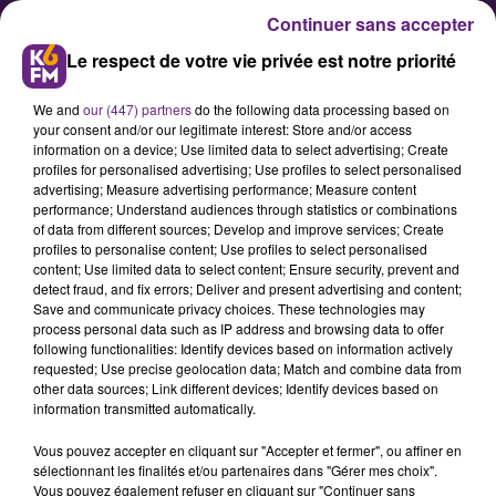
Continuer sans accepter
Le respect de votre vie privée est notre priorité
We and
our (447) partners
do the following data processing based on
your consent and/or our legitimate interest: Store and/or access
information on a device; Use limited data to select advertising; Create
profiles for personalised advertising; Use profiles to select personalised
advertising; Measure advertising performance; Measure content
Dijon organise sa Saint Vincent
performance; Understand audiences through statistics or combinations
of data from different sources; Develop and improve services; Create
ce samedi
profiles to personalise content; Use profiles to select personalised
content; Use limited data to select content; Ensure security, prevent and
detect fraud, and fix errors; Deliver and present advertising and content;
La ville de Dijon fête ce samedi 8
Save and communicate privacy choices. These technologies may
process personal data such as IP address and browsing data to offer
février le Saint patron des
following functionalities: Identify devices based on information actively
vignerons à travers un cycle de
requested; Use precise geolocation data; Match and combine data from
other data sources; Link different devices; Identify devices based on
conférences grand public et un
information transmitted automatically.
village de dégustations.
Vous pouvez accepter en cliquant sur "Accepter et fermer", ou affiner en
sélectionnant les finalités et/ou partenaires dans "Gérer mes choix".
Vous pouvez également refuser en cliquant sur "Continuer sans