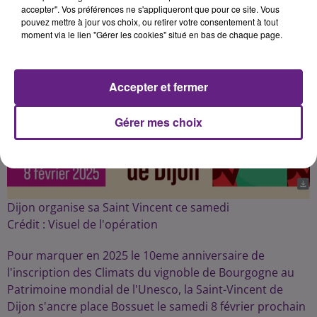
Publié : 7 février 2025 à 12h10 par la rédaction
accepter". Vos préférences ne s'appliqueront que pour ce site. Vous
pouvez mettre à jour vos choix, ou retirer votre consentement à tout
moment via le lien "Gérer les cookies" situé en bas de chaque page.
Accepter et fermer
Gérer mes choix
Dijon organise sa Saint Vincent ce samedi
Crédit :
Visuel de l'opération
Pour marquer en 2025 le 10eme anniversaire de
l'inscription des Climats du vignoble de Bourgogne au
Patrimoine mondial de l'Unesco, la Saint-Vincent de
Dijon s'ancre place Bossuet le samedi 8 février prochain