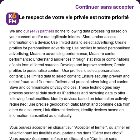
Continuer sans accepter
Le respect de votre vie privée est notre priorité
We and
our (447) partners
do the following data processing based on
your consent and/or our legitimate interest: Store and/or access
information on a device; Use limited data to select advertising; Create
profiles for personalised advertising; Use profiles to select personalised
advertising; Measure advertising performance; Measure content
L’apéro des copains reviendra
performance; Understand audiences through statistics or combinations
of data from different sources; Develop and improve services; Create
dimanche
profiles to personalise content; Use profiles to select personalised
content; Use limited data to select content; Ensure security, prevent and
detect fraud, and fix errors; Deliver and present advertising and content;
Devant arrêter l’animation il y a un
Save and communicate privacy choices. These technologies may
process personal data such as IP address and browsing data to offer
an faute de pouvoir répondre aux
following functionalities: Identify devices based on information actively
exigences de sécurité, l’apéro des
requested; Use precise geolocation data; Match and combine data from
other data sources; Link different devices; Identify devices based on
copains sera de nouveau organisé
information transmitted automatically.
ce dimanche 8 octobre sous les
Vous pouvez accepter en cliquant sur "Accepter et fermer", ou affiner en
halles de Dijon. L’événement
sélectionnant les finalités et/ou partenaires dans "Gérer mes choix".
reviendra chaque 2eme dimanche
Vous pouvez également refuser en cliquant sur "Continuer sans