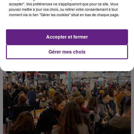
du mois à partir de ce mois
accepter". Vos préférences ne s'appliqueront que pour ce site. Vous
pouvez mettre à jour vos choix, ou retirer votre consentement à tout
d’octobre 2023.
moment via le lien "Gérer les cookies" situé en bas de chaque page.
Publié : 4 octobre 2023 à 9h20 par la rédaction
Accepter et fermer
Gérer mes choix