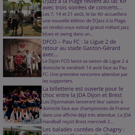
D’Jazz à la Plage revient au lac Kir
avec trois soirées de concerts...
Les 7, 14 et 21 août, le lac Kir accueillera
une nouvelle édition de D’Jazz à la Plage,
un rendez-vous estival gratuit mêlant jazz,
blues et swing dans un...
DFCO – Pau FC : la Ligue 2 de
retour au stade Gaston-Gérard
avec...
Le Dijon FCO lance sa saison de Ligue 2 à
domicile le vendredi 14 août face au Pau
FC. Une première rencontre attendue par
les supporters.
La billetterie est ouverte pour le
choc entre la JDA Dijon et Brest
Les Dijonnaises lanceront leur saison à
domicile face aux championnes de France
dans une affiche déjà très attendue. La JDA
Handball reçoit Brest mercredi 2...
Les balades contées de Chagny :