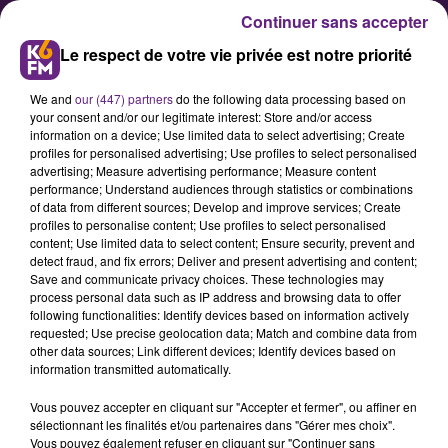
Continuer sans accepter
Le respect de votre vie privée est notre priorité
We and
our (447) partners
do the following data processing based on
your consent and/or our legitimate interest: Store and/or access
information on a device; Use limited data to select advertising; Create
profiles for personalised advertising; Use profiles to select personalised
advertising; Measure advertising performance; Measure content
Attac 21 revendique son droit de
performance; Understand audiences through statistics or combinations
of data from different sources; Develop and improve services; Create
manifester dans le centre-ville
profiles to personalise content; Use profiles to select personalised
de Dijon
content; Use limited data to select content; Ensure security, prevent and
detect fraud, and fix errors; Deliver and present advertising and content;
Save and communicate privacy choices. These technologies may
process personal data such as IP address and browsing data to offer
Nous avons reçu ce lundi matin un
following functionalities: Identify devices based on information actively
communiqué de l’association
requested; Use precise geolocation data; Match and combine data from
other data sources; Link different devices; Identify devices based on
altermondialiste « Attac 21 » qui
information transmitted automatically.
revendique son droit de manifester
Vous pouvez accepter en cliquant sur "Accepter et fermer", ou affiner en
dans le centre-ville de Dijon. Un
sélectionnant les finalités et/ou partenaires dans "Gérer mes choix".
droit qui, selon ce communiqué,
Vous pouvez également refuser en cliquant sur "Continuer sans