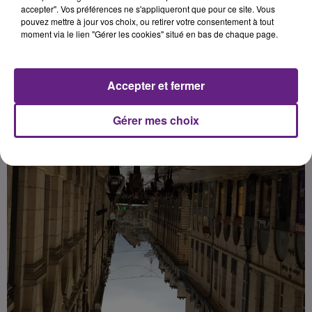
aurait récemment été bafoué.
accepter". Vos préférences ne s'appliqueront que pour ce site. Vous
pouvez mettre à jour vos choix, ou retirer votre consentement à tout
moment via le lien "Gérer les cookies" situé en bas de chaque page.
Publié : 19 février 2018 à 10h25 par Fabrice Aubry
Accepter et fermer
Gérer mes choix