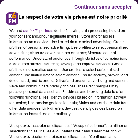
Continuer sans accepter
Le respect de votre vie privée est notre priorité
We and
our (447) partners
do the following data processing based on
your consent and/or our legitimate interest: Store and/or access
information on a device; Use limited data to select advertising; Create
profiles for personalised advertising; Use profiles to select personalised
advertising; Measure advertising performance; Measure content
COVID-19 EN BOURGOGNE-
performance; Understand audiences through statistics or combinations
of data from different sources; Develop and improve services; Create
FRANCHE-COMTE : L’épidémie
profiles to personalise content; Use profiles to select personalised
poursuit sa progression
content; Use limited data to select content; Ensure security, prevent and
detect fraud, and fix errors; Deliver and present advertising and content;
Save and communicate privacy choices. These technologies may
process personal data such as IP address and browsing data to offer
La région Bourgogne-Franche-
following functionalities: Identify devices based on information actively
Comté reste la plus touchée de
requested; Use precise geolocation data; Match and combine data from
other data sources; Link different devices; Identify devices based on
France par la deuxième vague de
information transmitted automatically.
l’épidémie qui nous impose de ne
Vous pouvez accepter en cliquant sur "Accepter et fermer", ou affiner en
pas relâcher la vigilance pendant
sélectionnant les finalités et/ou partenaires dans "Gérer mes choix".
les fêtes.
Vous pouvez également refuser en cliquant sur "Continuer sans