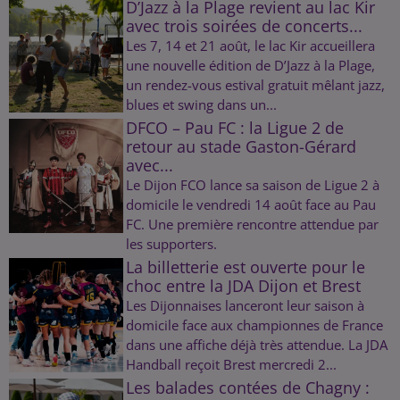
D’Jazz à la Plage revient au lac Kir
avec trois soirées de concerts...
Les 7, 14 et 21 août, le lac Kir accueillera
une nouvelle édition de D’Jazz à la Plage,
un rendez-vous estival gratuit mêlant jazz,
blues et swing dans un...
DFCO – Pau FC : la Ligue 2 de
retour au stade Gaston-Gérard
avec...
Le Dijon FCO lance sa saison de Ligue 2 à
domicile le vendredi 14 août face au Pau
FC. Une première rencontre attendue par
les supporters.
La billetterie est ouverte pour le
choc entre la JDA Dijon et Brest
Les Dijonnaises lanceront leur saison à
domicile face aux championnes de France
dans une affiche déjà très attendue. La JDA
Handball reçoit Brest mercredi 2...
Les balades contées de Chagny :