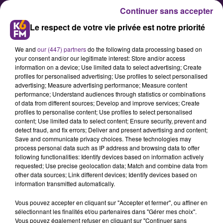
Continuer sans accepter
Le respect de votre vie privée est notre priorité
We and
our (447) partners
do the following data processing based on
your consent and/or our legitimate interest: Store and/or access
information on a device; Use limited data to select advertising; Create
profiles for personalised advertising; Use profiles to select personalised
advertising; Measure advertising performance; Measure content
DE L’AIDE POUR LES AIDANTS :
performance; Understand audiences through statistics or combinations
of data from different sources; Develop and improve services; Create
FORMATION DE SEPTEMBRE À
profiles to personalise content; Use profiles to select personalised
NOVEMBRE 2019, INSCRIVEZ-
content; Use limited data to select content; Ensure security, prevent and
detect fraud, and fix errors; Deliver and present advertising and content;
VOUS
Save and communicate privacy choices. These technologies may
process personal data such as IP address and browsing data to offer
following functionalities: Identify devices based on information actively
En 2016, le CCAS de Dijon a répondu
requested; Use precise geolocation data; Match and combine data from
other data sources; Link different devices; Identify devices based on
à l’appel à contribution lancé par
information transmitted automatically.
l’association française des aidants
Vous pouvez accepter en cliquant sur "Accepter et fermer", ou affiner en
qui, avec le soutien de la caisse
sélectionnant les finalités et/ou partenaires dans "Gérer mes choix".
nationale de solidarité pour
Vous pouvez également refuser en cliquant sur "Continuer sans