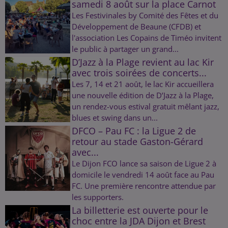
samedi 8 août sur la place Carnot
Les Festivinales by Comité des Fêtes et du
Développement de Beaune (CFDB) et
l'association Les Copains de Timéo invitent
le public à partager un grand...
D’Jazz à la Plage revient au lac Kir
avec trois soirées de concerts...
Les 7, 14 et 21 août, le lac Kir accueillera
une nouvelle édition de D’Jazz à la Plage,
un rendez-vous estival gratuit mêlant jazz,
blues et swing dans un...
DFCO – Pau FC : la Ligue 2 de
retour au stade Gaston-Gérard
avec...
Le Dijon FCO lance sa saison de Ligue 2 à
domicile le vendredi 14 août face au Pau
FC. Une première rencontre attendue par
les supporters.
La billetterie est ouverte pour le
choc entre la JDA Dijon et Brest