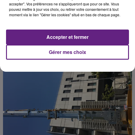
physionomie du campus hospitalo-
accepter". Vos préférences ne s'appliqueront que pour ce site. Vous
pouvez mettre à jour vos choix, ou retirer votre consentement à tout
universitaire du Bocage.
moment via le lien "Gérer les cookies" situé en bas de chaque page.
Publié : 6 juillet 2019 à 9h00 par la rédaction
Accepter et fermer
Gérer mes choix