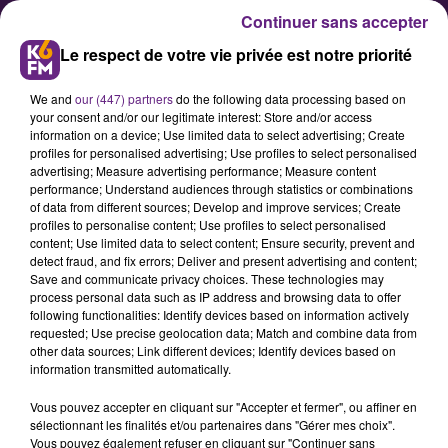
Continuer sans accepter
Le respect de votre vie privée est notre priorité
We and
our (447) partners
do the following data processing based on
your consent and/or our legitimate interest: Store and/or access
information on a device; Use limited data to select advertising; Create
profiles for personalised advertising; Use profiles to select personalised
advertising; Measure advertising performance; Measure content
Début de grands travaux au CHU
performance; Understand audiences through statistics or combinations
of data from different sources; Develop and improve services; Create
Dijon
profiles to personalise content; Use profiles to select personalised
content; Use limited data to select content; Ensure security, prevent and
detect fraud, and fix errors; Deliver and present advertising and content;
En ce début d’été et dans le cadre
Save and communicate privacy choices. These technologies may
process personal data such as IP address and browsing data to offer
de sa politique d’amélioration
following functionalities: Identify devices based on information actively
continue de la qualité d’accueil de
requested; Use precise geolocation data; Match and combine data from
other data sources; Link different devices; Identify devices based on
ses usagers, le CHU Dijon
information transmitted automatically.
Bourgogne a lancé des travaux de
Vous pouvez accepter en cliquant sur "Accepter et fermer", ou affiner en
modernisation qui vont
sélectionnant les finalités et/ou partenaires dans "Gérer mes choix".
durablement impacter la
Vous pouvez également refuser en cliquant sur "Continuer sans