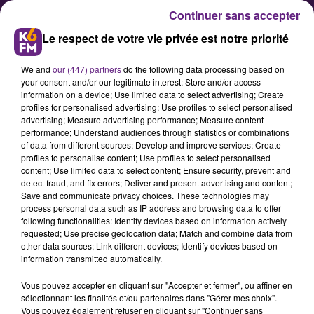
Continuer sans accepter
Le respect de votre vie privée est notre priorité
We and
our (447) partners
do the following data processing based on
your consent and/or our legitimate interest: Store and/or access
information on a device; Use limited data to select advertising; Create
profiles for personalised advertising; Use profiles to select personalised
advertising; Measure advertising performance; Measure content
J-2 avant la réouverture du
performance; Understand audiences through statistics or combinations
of data from different sources; Develop and improve services; Create
musée des Beaux-Arts
profiles to personalise content; Use profiles to select personalised
content; Use limited data to select content; Ensure security, prevent and
detect fraud, and fix errors; Deliver and present advertising and content;
Après une décennie d’un chantier
Save and communicate privacy choices. These technologies may
process personal data such as IP address and browsing data to offer
qui aura mobilisé 60 millions
following functionalities: Identify devices based on information actively
d’euros, la ville de Dijon inaugurera
requested; Use precise geolocation data; Match and combine data from
other data sources; Link different devices; Identify devices based on
vendredi en présence de Franck
information transmitted automatically.
Riester, ministre de la Culture, son
Vous pouvez accepter en cliquant sur "Accepter et fermer", ou affiner en
musée des Beaux-Arts rénové.
sélectionnant les finalités et/ou partenaires dans "Gérer mes choix".
Vous pouvez également refuser en cliquant sur "Continuer sans