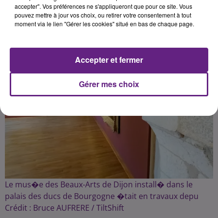
accepter". Vos préférences ne s'appliqueront que pour ce site. Vous
pouvez mettre à jour vos choix, ou retirer votre consentement à tout
Publié : 15 mai 2019 à 6h58 par Traces Écrites News
moment via le lien "Gérer les cookies" situé en bas de chaque page.
Accepter et fermer
Gérer mes choix
Le mus�e des Beaux-Arts de Dijon install� dans le
palais des ducs de Bourgogne �tait en travaux depu
Crédit :
Bruce AUFRERE / TiltShift