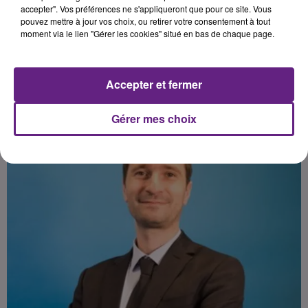
Emmanuel Macron et qui aura lieu
accepter". Vos préférences ne s'appliqueront que pour ce site. Vous
pouvez mettre à jour vos choix, ou retirer votre consentement à tout
cette année.
moment via le lien "Gérer les cookies" situé en bas de chaque page.
Publié : 3 janvier 2019 à 16h10 par la rédaction
Accepter et fermer
Gérer mes choix