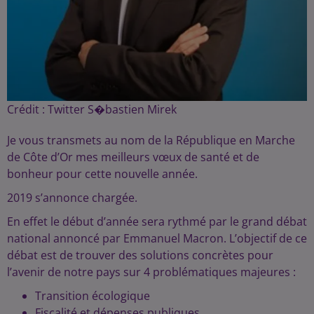
Crédit :
Twitter S�bastien Mirek
Je vous transmets au nom de la République en Marche
de Côte d’Or mes meilleurs vœux de santé et de
bonheur pour cette nouvelle année.
2019 s’annonce chargée.
En effet le début d’année sera rythmé par le grand débat
national annoncé par Emmanuel Macron. L’objectif de ce
débat est de trouver des solutions concrètes pour
l’avenir de notre pays sur 4 problématiques majeures :
Transition écologique
Fiscalité et dépenses publiques