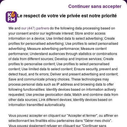
Continuer sans accepter
Le respect de votre vie privée est notre priorité
We and
our (447) partners
do the following data processing based on
your consent and/or our legitimate interest: Store and/or access
information on a device; Use limited data to select advertising; Create
profiles for personalised advertising; Use profiles to select personalised
advertising; Measure advertising performance; Measure content
Sébastien Mirek : « notre
performance; Understand audiences through statistics or combinations
of data from different sources; Develop and improve services; Create
méthode, c'est l'écoute puis la
profiles to personalise content; Use profiles to select personalised
co-construction »
content; Use limited data to select content; Ensure security, prevent and
detect fraud, and fix errors; Deliver and present advertising and content;
Save and communicate privacy choices. These technologies may
process personal data such as IP address and browsing data to offer
Dans ses vœux adressés ce jeudi
following functionalities: Identify devices based on information actively
dans un communiqué, le référent
requested; Use precise geolocation data; Match and combine data from
other data sources; Link different devices; Identify devices based on
du parti « La République En Marche
information transmitted automatically.
» de Côte-d’Or explique l’objectif de
Vous pouvez accepter en cliquant sur "Accepter et fermer", ou affiner en
la grande consultation et le grand
sélectionnant les finalités et/ou partenaires dans "Gérer mes choix".
débat national annoncé par
Vous pouvez également refuser en cliquant sur "Continuer sans