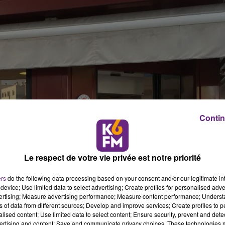
Contin
Le respect de votre vie privée est notre priorité
ers
do the following data processing based on your consent and/or our legitimate int
device; Use limited data to select advertising; Create profiles for personalised adver
vertising; Measure advertising performance; Measure content performance; Unders
ns of data from different sources; Develop and improve services; Create profiles to 
alised content; Use limited data to select content; Ensure security, prevent and detect
ertising and content; Save and communicate privacy choices. These technologies