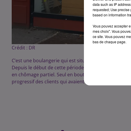
data such as IP address 
requested; Use precise g
based on information tra
Vous pouvez accepter en 
mes choix". Vous pouvez
ce site. Vous pouvez met
bas de chaque page.
Crédit :
DR
C’est une boulangerie qui est située précisément à l’an
Depuis le début de cette période de confinement, le g
en chômage partiel. Seul en boutique avec son boulan
progressif des clients qui avaient quitté le quartier 