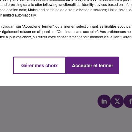
and browsing data to offer following functionalities: Identify devices based on infor
eolocation data; Match and combine data from other data sources; Link different de
nsmitted automatically.
cliquant sur "Accepter et fermer", ou affiner en sélectionnant les finalités et/ou pa
 également refuser en cliquant sur "Continuer sans accepter". Vos préférences ne 
tre à jour vos choix, ou retirer votre consentement à tout moment via le lien "Gérer 
gle de l’avenue Aristide Briand et de la place Saint-Exupéry.
Gérer mes choix
Accepter et fermer
érant, David Jeanson, a dû placer sa vendeuse et son appren
ger, David Jeanson a remarqué ces derniers jours un retou
ces dernières semaines. Ecoutez ci-dessous son interview :