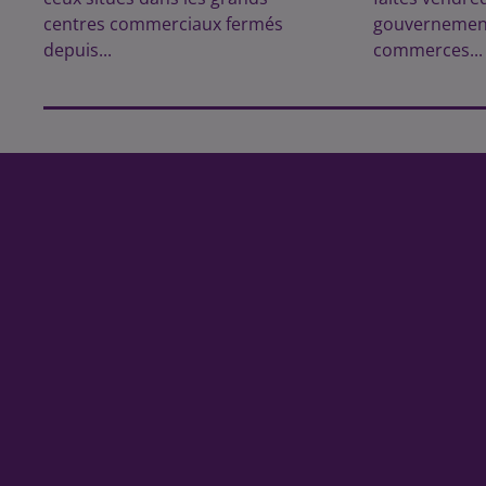
centres commerciaux fermés
gouvernement
depuis...
commerces...