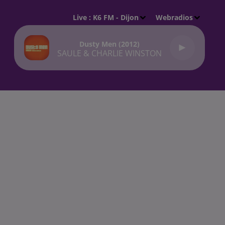
Live :
K6 FM - Dijon
Webradios
Dusty Men (2012)
SAULE & CHARLIE WINSTON