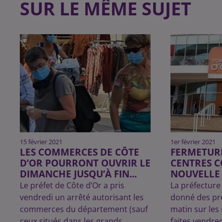
SUR LE MÊME SUJET
15 février 2021
1er février 2021
LES COMMERCES DE CÔTE
FERMETUR
D’OR POURRONT OUVRIR LE
CENTRES 
DIMANCHE JUSQU’À FIN...
NOUVELLE J
Le préfet de Côte d’Or a pris
La préfecture
vendredi un arrêté autorisant les
donné des pré
commerces du département (sauf
matin sur les
ceux situés dans les grands
faites vendred