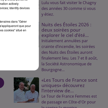
Lulu vous fait visiter le Chagny
mation actively
vices; Identify devices
des années 30 comme si vous
y étiez.
rtenaires dans "Gérer
Nuits des Étoiles 2026 :
s'appliqueront que pour
deux soirées pour
les cookies" situé en
explorer le ciel d’été...
Initialement annulées par
crainte d’incendie, les soirées
des Nuits des Étoiles auront
ti
finalement lieu. Les 7 et 8 août,
r
la Société Astronomique de
Bourgogne...
«Les Tours de France sont
uniques» découvrez
l’interview de...
Le Tour de France Femmes est
de passage en Côte-d'Or pour
le contre-la-montre.