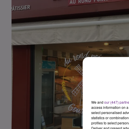
We and
our (447) partn
access information on a 
select personalised ad
statistics or combinatio
profiles to select person
Deliver and present adv