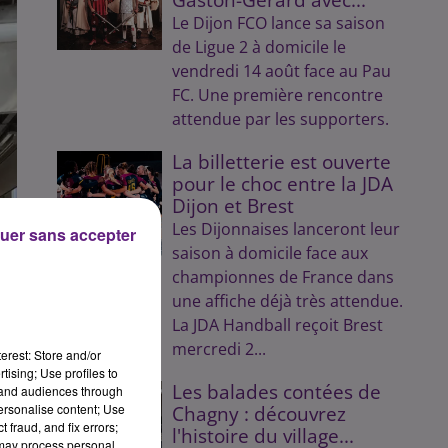
Le Dijon FCO lance sa saison
de Ligue 2 à domicile le
vendredi 14 août face au Pau
FC. Une première rencontre
attendue par les supporters.
La billetterie est ouverte
pour le choc entre la JDA
Dijon et Brest
Les Dijonnaises lanceront leur
uer sans accepter
saison à domicile face aux
championnes de France dans
une affiche déjà très attendue.
La JDA Handball reçoit Brest
mercredi 2...
erest: Store and/or
tising; Use profiles to
Les balades contées de
tand audiences through
personalise content; Use
Chagny : découvrez
 fraud, and fix errors;
l'histoire du village...
 may process personal