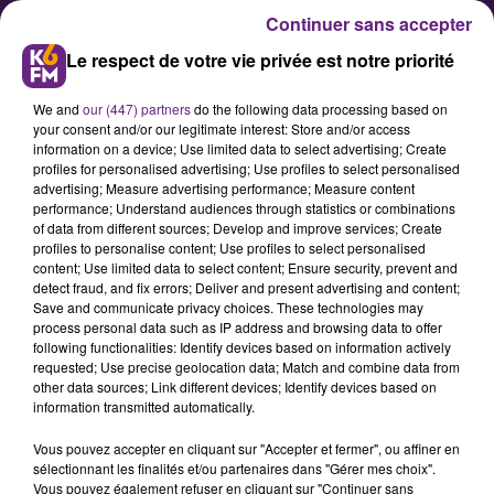
Continuer sans accepter
Le respect de votre vie privée est notre priorité
We and
our (447) partners
do the following data processing based on
your consent and/or our legitimate interest: Store and/or access
information on a device; Use limited data to select advertising; Create
profiles for personalised advertising; Use profiles to select personalised
advertising; Measure advertising performance; Measure content
« Un jour, un commerçant » : le
performance; Understand audiences through statistics or combinations
of data from different sources; Develop and improve services; Create
restaurant « le Noti »
profiles to personalise content; Use profiles to select personalised
content; Use limited data to select content; Ensure security, prevent and
detect fraud, and fix errors; Deliver and present advertising and content;
On poursuit ce mardi notre série
Save and communicate privacy choices. These technologies may
process personal data such as IP address and browsing data to offer
d’articles sur les commerces
following functionalities: Identify devices based on information actively
dijonnais qui restent ouverts en
requested; Use precise geolocation data; Match and combine data from
other data sources; Link different devices; Identify devices based on
cette période de confinement avec
information transmitted automatically.
le restaurant « le Noti », situé
Vous pouvez accepter en cliquant sur "Accepter et fermer", ou affiner en
boulevard Clémenceau.
sélectionnant les finalités et/ou partenaires dans "Gérer mes choix".
Vous pouvez également refuser en cliquant sur "Continuer sans