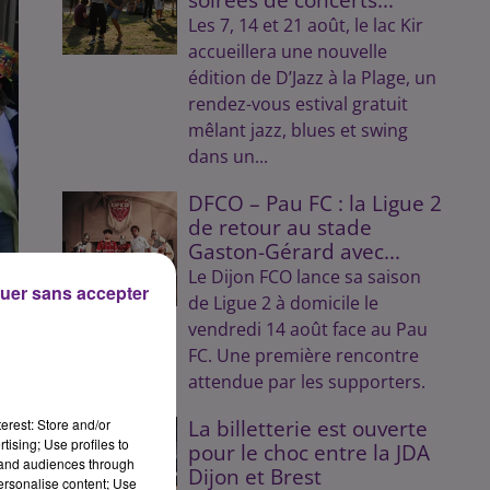
Les 7, 14 et 21 août, le lac Kir
accueillera une nouvelle
édition de D’Jazz à la Plage, un
rendez-vous estival gratuit
mêlant jazz, blues et swing
dans un...
DFCO – Pau FC : la Ligue 2
de retour au stade
Gaston-Gérard avec...
Le Dijon FCO lance sa saison
uer sans accepter
de Ligue 2 à domicile le
vendredi 14 août face au Pau
FC. Une première rencontre
attendue par les supporters.
erest: Store and/or
La billetterie est ouverte
tising; Use profiles to
pour le choc entre la JDA
tand audiences through
Dijon et Brest
personalise content; Use