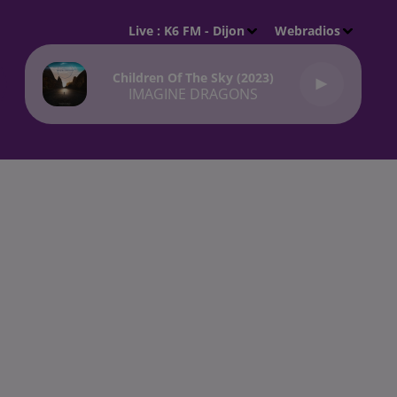
Live :
K6 FM - Dijon
Webradios
Children Of The Sky (2023)
IMAGINE DRAGONS