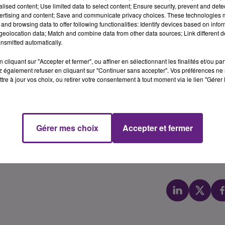
alised content; Use limited data to select content; Ensure security, prevent and detect
ertising and content; Save and communicate privacy choices. These technologies
initiative de l’association « Les 150 » de la Convention Citoyenne
and browsing data to offer following functionalities: Identify devices based on infor
eolocation data; Match and combine data from other data sources; Link different de
 l’ouverture des débats à l’Assemblée nationale sur le projet de l
nsmitted automatically.
cliquant sur "Accepter et fermer", ou affiner en sélectionnant les finalités et/ou pa
ons de la Convention Citoyenne, ce projet de loi tourne
 également refuser en cliquant sur "Continuer sans accepter". Vos préférences ne 
tre à jour vos choix, ou retirer votre consentement à tout moment via le lien "Gérer 
trée, il ne permet pas de lutter contre le changement climatique,
otidienne de toutes et tous par les économies d’énergie, l’accès a
ccès à une alimentation saine produite localement, la lutte contr
Gérer mes choix
Accepter et fermer
, la santé environnementale.
nstat de l’urgence écologique à se mobiliser pour une vraie loi
. »