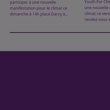
Youth For Cli
participer à une nouvelle
une nouvelle 
manifestation pour le climat ce
climat ce vend
dimanche à 14h place Darcy à...
rendez-vous s