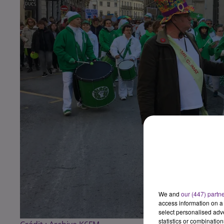
We and
our (447) partn
access information on a 
select personalised ad
statistics or combinatio